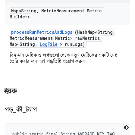
Map<String
,
Metric
Measurement
.
Metric
.
Builder>
process
Run
Metrics
And
Logs
(Hash
Map<String
,
Metric
Measurement
.
Metric> raw
Metrics
,
Map<String
,
Log
File
> run
Logs)
বিদ্যমান মেট্রিক ও লগগুলো থেকে নতুন মেট্রিকের একটি সেট
তৈরি করার জন্য এই পদ্ধতিটি প্রয়োগ করুন।
ধ্রুবক
গড়
_
কী
_
ট্যাগ
public static final String AVERAGE_KEY_TAG