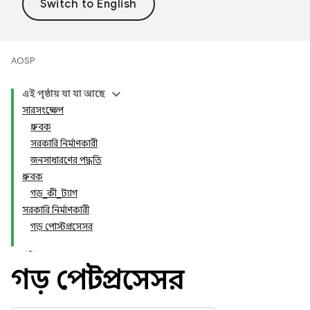
AOSP
এই পৃষ্ঠায় যা যা আছে
সারসংক্ষেপ
ধ্রুবক
সরকারি নির্মাণকারী
জনসাধারণের পদ্ধতি
ধ্রুবক
গড়_কী_ট্যাগ
সরকারি নির্মাণকারী
গড় পোস্টপ্রসেসর
গড় পোস্টপ্রসেসর