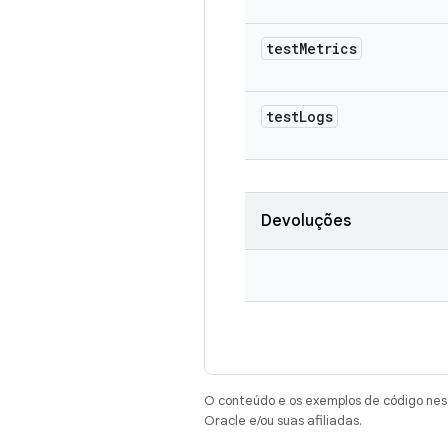
test
Metrics
test
Logs
Devoluções
O conteúdo e os exemplos de código nest
Oracle e/ou suas afiliadas.