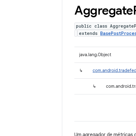
Aggregate
public class Aggregate
extends
BasePostProce
java.lang.Object
↳
com.android.tradefe
↳
com.android.t
Um agregador de métricas qu