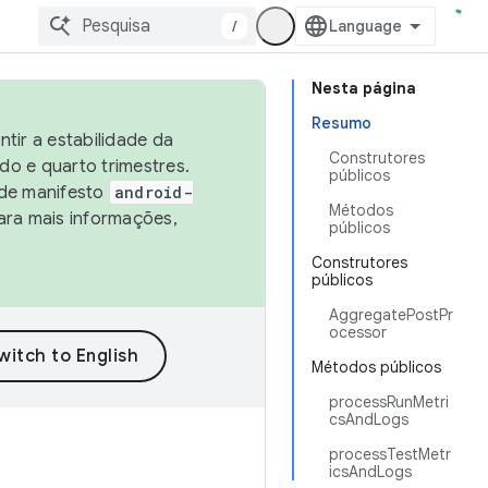
/
Nesta página
Resumo
tir a estabilidade da
Construtores
o e quarto trimestres.
públicos
 de manifesto
android-
Métodos
ara mais informações,
públicos
Construtores
públicos
AggregatePostPr
ocessor
Métodos públicos
processRunMetri
csAndLogs
processTestMetr
icsAndLogs