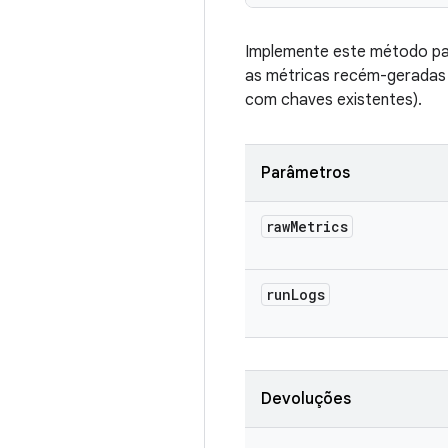
Implemente este método par
as métricas recém-geradas 
com chaves existentes).
Parâmetros
raw
Metrics
run
Logs
Devoluções