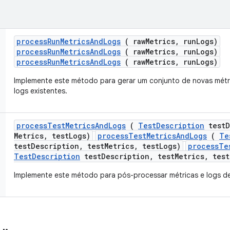
process
Run
Metrics
And
Logs
( raw
Metrics
,
run
Logs)
processRunMetricsAndLogs
( rawMetrics, runLogs)
processRunMetricsAndLogs
( rawMetrics, runLogs)
Implemente este método para gerar um conjunto de novas métric
logs existentes.
process
Test
Metrics
And
Logs
(
Test
Description
test
D
Metrics
,
test
Logs)
processTestMetricsAndLogs
(
Te
testDescription, testMetrics, testLogs)
processTe
TestDescription
testDescription, testMetrics, test
Implemente este método para pós-processar métricas e logs de