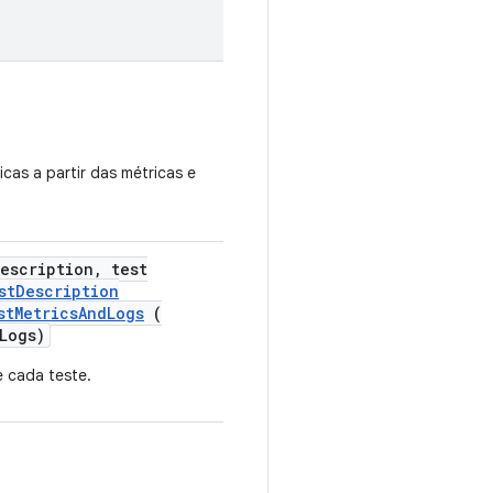
as a partir das métricas e
escription
,
test
stDescription
stMetricsAndLogs
(
Logs)
 cada teste.