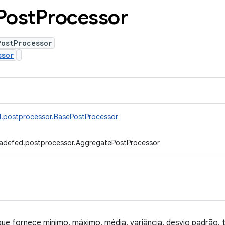
Post
Processor
PostProcessor
ssor
d.postprocessor.BasePostProcessor
radefed.postprocessor.AggregatePostProcessor
e fornece mínimo, máximo, média, variância, desvio padrão, 