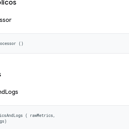
licos
ssor
rocessor ()
s
nd
Logs
icsAndLogs (
 rawMetrics, 

gs)