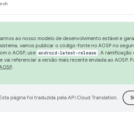
arch
harmos ao nosso modelo de desenvolvimento estável e garan
sistema, vamos publicar o código-fonte no AOSP no segund
 com o AOSP, use
android-latest-release
. A ramificação
 vai referenciar a versão mais recente enviada ao AOSP. P
 AOSP
.
Esta página foi traduzida pela
API Cloud Translation
.