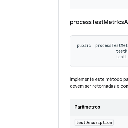
process
Test
Metrics
A
public 
 processTestMet
 testM
 testL
Implemente este método pa
devem ser retornadas e com
Parâmetros
test
Description