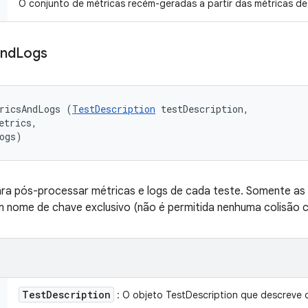
O conjunto de métricas recém-geradas a partir das métricas d
nd
Logs
ricsAndLogs (
TestDescription
 testDescription, 

etrics, 

ogs)
ra pós-processar métricas e logs de cada teste. Somente as
 nome de chave exclusivo (não é permitida nenhuma colisão 
Test
Description
: O objeto TestDescription que descreve o