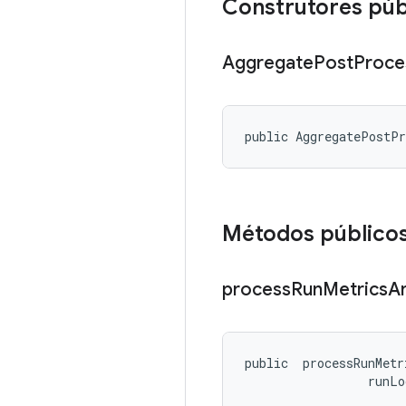
Construtores púb
Aggregate
Post
Proce
public AggregatePostP
Métodos público
process
Run
Metrics
A
public 
 processRunMetr
 runLo