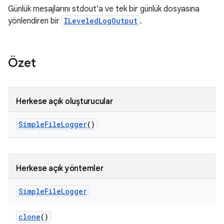
Günlük mesajlarını stdout'a ve tek bir günlük dosyasına
yönlendiren bir
ILeveledLogOutput
.
Özet
Herkese açık oluşturucular
Simple
File
Logger
()
Herkese açık yöntemler
Simple
File
Logger
clone
()