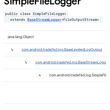
Simple
File
Logger
public class SimpleFileLogger
extends
BaseStreamLogger
<FileOutputStream>
java.lang.Object
↳
com.android.tradefed.log.BaseLeveledLogOutput
↳
com.android.tradefed.log.BaseStreamLogger
↳
com.android.tradefed.log.SimpleFile