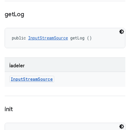
get
Log
public 
InputStreamSource
 getLog ()
İadeler
Input
Stream
Source
init