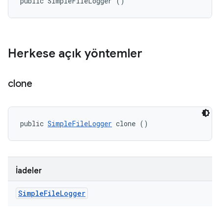
public SimpleFileLogger ()
Herkese açık yöntemler
clone
public 
SimpleFileLogger
 clone ()
İadeler
Simple
File
Logger