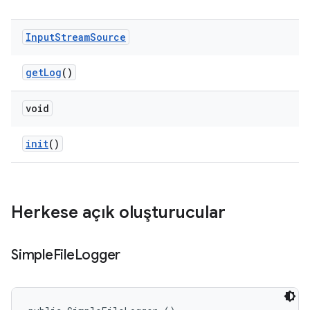
Input
Stream
Source
get
Log
()
void
init
()
Herkese açık oluşturucular
Simple
File
Logger