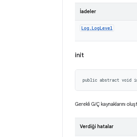
İadeler
Log
.
Log
Level
init
public abstract void i
Gerekli G/Ç kaynaklarını oluş
Verdiği hatalar