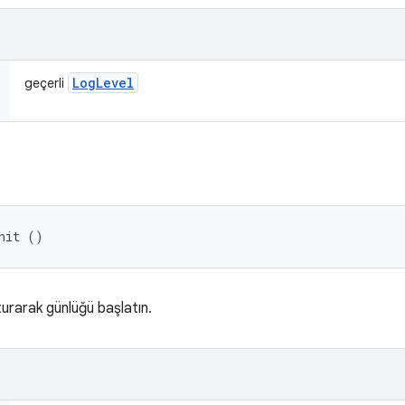
Log
Level
geçerli
nit ()
turarak günlüğü başlatın.