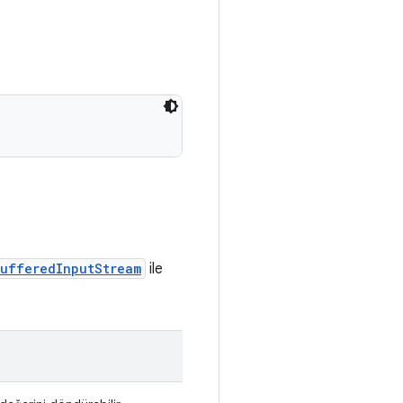
ufferedInputStream
ile