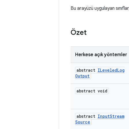
Bu arayüzü uygulayan sınıflar,
Özet
Herkese açık yöntemler
abstract
ILeveled
Log
Output
abstract void
abstract
Input
Stream
Source