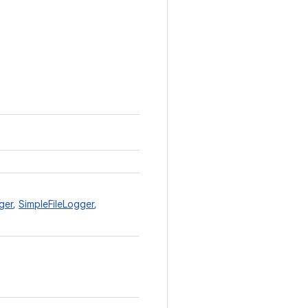
ger
,
SimpleFileLogger
,