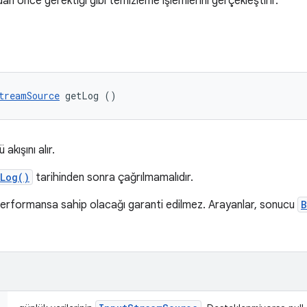
 önce gerektiği gibi temizleme işlemlerini gerçekleştirir.
treamSource
 getLog ()
 akışını alır.
Log()
tarihinden sonra çağrılmamalıdır.
erformansa sahip olacağı garanti edilmez. Arayanlar, sonucu
B