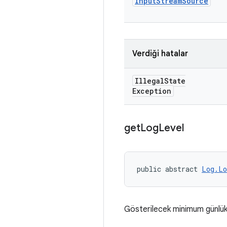
Input
Stream
Source
Verdiği hatalar
Illegal
State
Exception
get
Log
Level
public abstract 
Log.Lo
Gösterilecek minimum günlük d