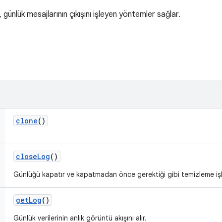
 günlük mesajlarının çıkışını işleyen yöntemler sağlar.
clone
()
close
Log
()
Günlüğü kapatır ve kapatmadan önce gerektiği gibi temizleme işlem
get
Log
()
Günlük verilerinin anlık görüntü akışını alır.