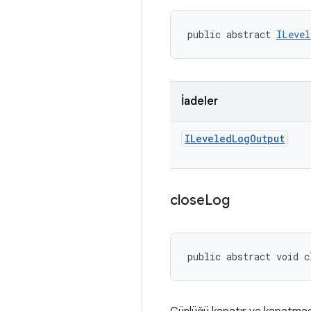
public abstract 
ILevel
İadeler
ILeveled
Log
Output
close
Log
public abstract void 