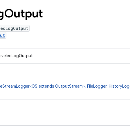
g
Output
ledLogOutput
ut
LeveledLogOutput
eStreamLogger
<OS extends OutputStream>,
FileLogger
,
HistoryLog