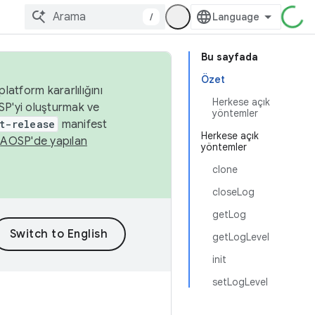
/
Bu sayfada
Özet
latform kararlılığını
Herkese açık
SP'yi oluşturmak ve
yöntemler
t-release
manifest
Herkese açık
n
AOSP'de yapılan
yöntemler
clone
closeLog
getLog
getLogLevel
init
setLogLevel