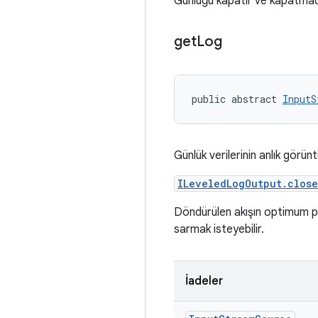
Günlüğü kapatır ve kapatmadan
get
Log
public abstract 
InputS
Günlük verilerinin anlık görüntü
ILeveledLogOutput.close
Döndürülen akışın optimum p
sarmak isteyebilir.
İadeler