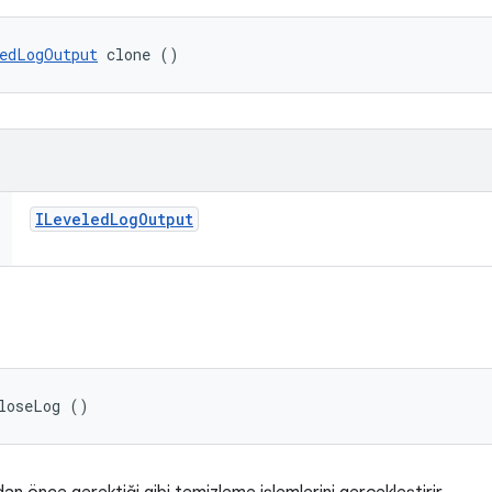
edLogOutput
 clone ()
ILeveled
Log
Output
closeLog ()