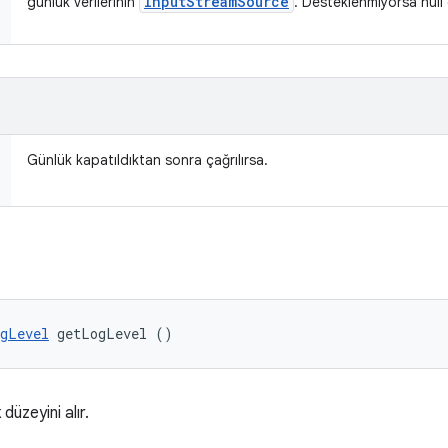
Input
Stream
Source
günlük verilerinin
. Desteklenmiyorsa null 
Günlük kapatıldıktan sonra çağrılırsa.
gLevel
 getLogLevel ()
üzeyini alır.