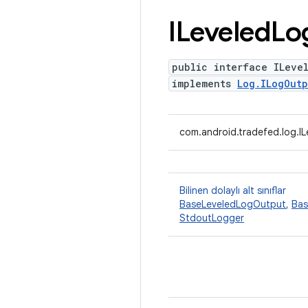
ILeveled
Lo
public interface ILeve
implements
Log.ILogOutp
com.android.tradefed.log.I
Bilinen dolaylı alt sınıflar
BaseLeveledLogOutput
,
Bas
StdoutLogger