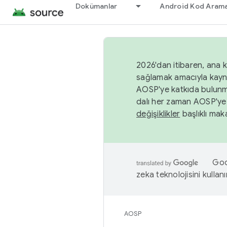
Dokümanlar
Android Kod Arama
2026'dan itibaren, ana k
sağlamak amacıyla kayn
AOSP'ye katkıda bulunm
dalı her zaman AOSP'ye 
değişiklikler
başlıklı maka
Goog
zeka teknolojisini kullanı
AOSP