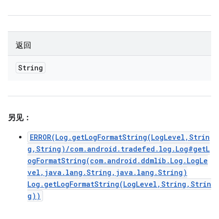
返回
String
另见：
ERROR(Log.getLogFormatString(LogLevel,Strin
g,String)/com.android.tradefed.log.Log#getL
ogFormatString(com.android.ddmlib.Log.LogLe
vel,java.lang.String,java.lang.String)
Log.getLogFormatString(LogLevel,String,Strin
g))