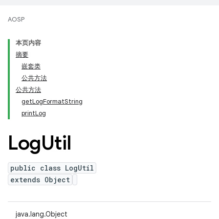
AOSP
本页内容
摘要
嵌套类
公共方法
公共方法
getLogFormatString
printLog
Log
Util
public class LogUtil
extends Object
java.lang.Object