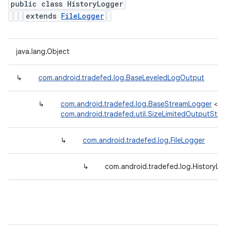
public class HistoryLogger
extends
FileLogger
java.lang.Object
↳
com.android.tradefed.log.BaseLeveledLogOutput
↳
com.android.tradefed.log.BaseStreamLogger
<
com.android.tradefed.util.SizeLimitedOutputStr
↳
com.android.tradefed.log.FileLogger
↳
com.android.tradefed.log.HistoryLo