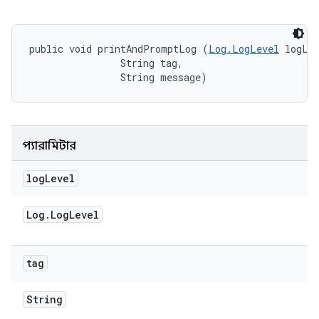
public void printAndPromptLog (
Log.LogLevel
 logLev
                String tag, 

                String message)
প্যারামিটার
log
Level
Log
.
Log
Level
tag
String