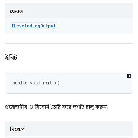
ফেরত
ILeveled
Log
Output
ইনিট
public void init ()
প্রয়োজনীয় IO রিসোর্স তৈরি করে লগটি চালু করুন।
নিক্ষেপ