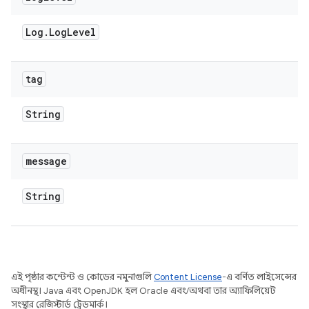
Log
.
Log
Level
tag
String
message
String
এই পৃষ্ঠার কন্টেন্ট ও কোডের নমুনাগুলি
Content License
-এ বর্ণিত লাইসেন্সের
অধীনস্থ। Java এবং OpenJDK হল Oracle এবং/অথবা তার অ্যাফিলিয়েট
সংস্থার রেজিস্টার্ড ট্রেডমার্ক।