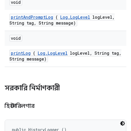
void
print
And
Prompt
Log
(
Log
.
Log
Level
log
Level
,
String tag
,
String message)
void
print
Log
(
Log
.
Log
Level
log
Level
,
String tag
,
String message)
সরকারি নির্মাণকারী
হিস্টোরিলগার
public HistoryLogger ()