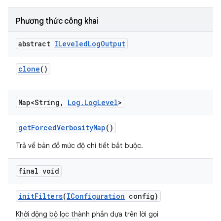
Phương thức công khai
abstract
ILeveled
Log
Output
clone
()
Map<String
,
Log
.
Log
Level
>
get
Forced
Verbosity
Map
()
Trả về bản đồ mức độ chi tiết bắt buộc.
final void
init
Filters
(
IConfiguration
config)
Khởi động bộ lọc thành phần dựa trên lời gọi