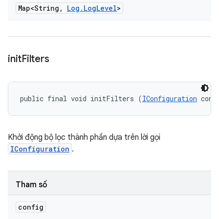
Map<String
,
Log
.
Log
Level
>
init
Filters
public final void initFilters (
IConfiguration
 conf
Khởi động bộ lọc thành phần dựa trên lời gọi
IConfiguration
.
Tham số
config