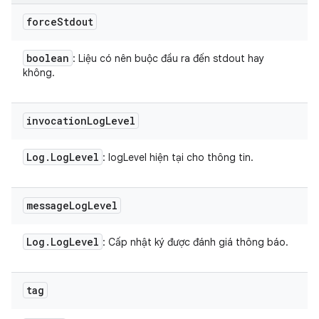
force
Stdout
boolean
: Liệu có nên buộc đầu ra đến stdout hay
không.
invocation
Log
Level
Log
.
Log
Level
: logLevel hiện tại cho thông tin.
message
Log
Level
Log
.
Log
Level
: Cấp nhật ký được đánh giá thông báo.
tag