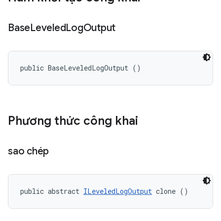
Base
Leveled
Log
Output
public BaseLeveledLogOutput ()
Phương thức công khai
sao chép
public abstract 
ILeveledLogOutput
 clone ()