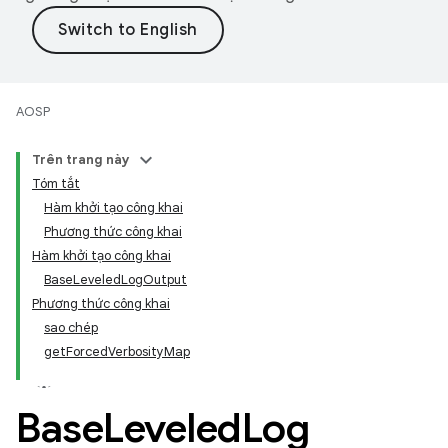
AOSP
Trên trang này
Tóm tắt
Hàm khởi tạo công khai
Phương thức công khai
Hàm khởi tạo công khai
BaseLeveledLogOutput
Phương thức công khai
sao chép
getForcedVerbosityMap
Base
Leveled
Log