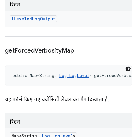
रिटर्न
ILeveled
Log
Output
get
Forced
Verbosity
Map
public Map<String, 
Log.LogLevel
> getForcedVerbosit
यह फ़ोर्स किए गए वर्बोसिटी लेवल का मैप दिखाता है.
रिटर्न
Map<String
,
Log
.
Log
Level
>