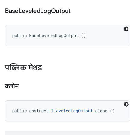
Base
Leveled
Log
Output
public BaseLeveledLogOutput ()
पब्लिक मेथड
क्लोन
public abstract 
ILeveledLogOutput
 clone ()