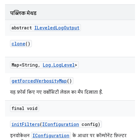
पब्लिक मेथड
abstract
ILeveled
Log
Output
clone
()
Map<String
,
Log
.
Log
Level
>
get
Forced
Verbosity
Map
()
यह फ़ोर्स किए गए वर्बोसिटी लेवल का मैप दिखाता है.
final void
init
Filters
(
IConfiguration
config)
IConfiguration
इनवोकेशन
के आधार पर कॉम्पोनेंट फ़िल्टर