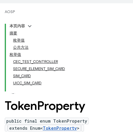
AOSP
本页内容
摘要
枚举值
公共方法
枚举值
CEC_TEST_CONTROLLER
SECURE_ELEMENT_SIM_CARD
SIM_CARD
UICC_SIM_CARD
Token
Property
public final enum TokenProperty
extends Enum<
TokenProperty
>