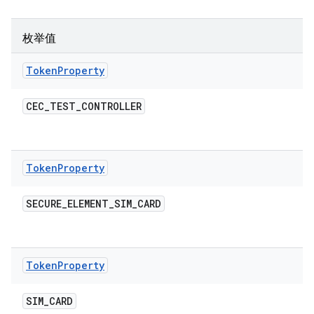
枚举值
Token
Property
CEC
_
TEST
_
CONTROLLER
Token
Property
SECURE
_
ELEMENT
_
SIM
_
CARD
Token
Property
SIM
_
CARD