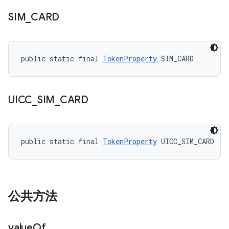
SIM
_
CARD
public static final 
TokenProperty
 SIM_CARD
UICC
_
SIM
_
CARD
public static final 
TokenProperty
 UICC_SIM_CARD
公共方法
value
Of