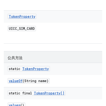
Token
Property
UICC
_
SIM
_
CARD
公共方法
static
Token
Property
value
Of
(String name)
static final
Token
Property[]
values
()