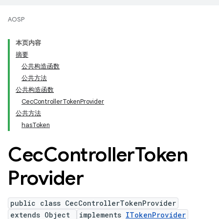
AOSP
本页内容
摘要
公共构造函数
公共方法
公共构造函数
CecControllerTokenProvider
公共方法
hasToken
Cec
Controller
Token
Provider
public class CecControllerTokenProvider
extends Object
implements
ITokenProvider