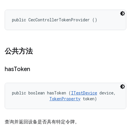
public CecControllerTokenProvider ()
公共方法
has
Token
public boolean hasToken (
ITestDevice
 device, 

TokenProperty
 token)
查询并返回设备是否具有特定令牌。