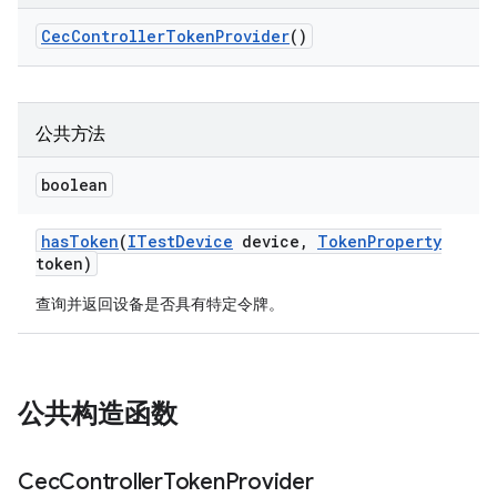
Cec
Controller
Token
Provider
()
公共方法
boolean
has
Token
(
ITest
Device
device
,
Token
Property
token)
查询并返回设备是否具有特定令牌。
公共构造函数
Cec
Controller
Token
Provider