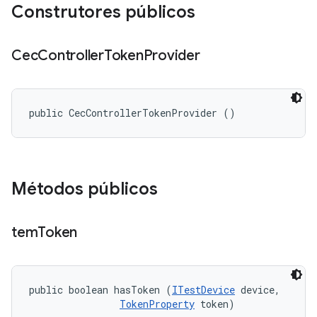
Construtores públicos
Cec
Controller
Token
Provider
public CecControllerTokenProvider ()
Métodos públicos
tem
Token
public boolean hasToken (
ITestDevice
 device, 

TokenProperty
 token)