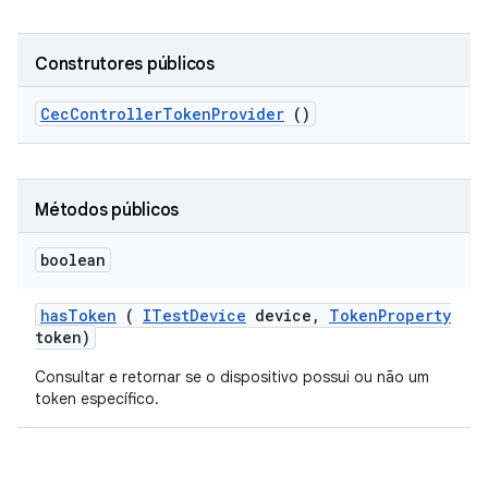
Construtores públicos
Cec
Controller
Token
Provider
()
Métodos públicos
boolean
has
Token
(
ITest
Device
device
,
Token
Property
token)
Consultar e retornar se o dispositivo possui ou não um
token específico.