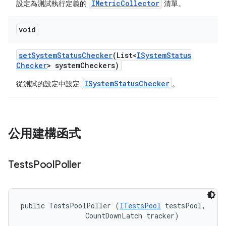
IMetricCollector
設定為測試執行定義的
清單。
void
set
System
Status
Checker
(List<
ISystem
Status
Checker
> system
Checkers)
ISystemStatusChecker
從測試的設定中設定
。
公用建構函式
Tests
Pool
Poller
public TestsPoolPoller (
ITestsPool
 testsPool, 

                CountDownLatch tracker)