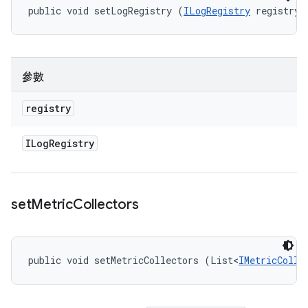
public void setLogRegistry (
ILogRegistry
 registry)
參數
registry
ILog
Registry
set
Metric
Collectors
public void setMetricCollectors (List<
IMetricColle