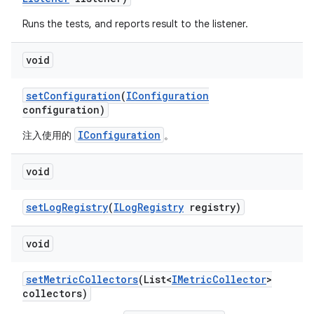
Runs the tests, and reports result to the listener.
void
set
Configuration
(
IConfiguration
configuration)
IConfiguration
注入使用的
。
void
set
Log
Registry
(
ILog
Registry
registry)
void
set
Metric
Collectors
(List<
IMetric
Collector
>
collectors)