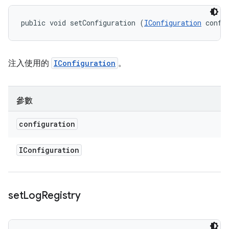
public void setConfiguration (
IConfiguration
 confi
注入使用的
IConfiguration
。
參數
configuration
IConfiguration
set
Log
Registry