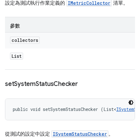
設定為測試執行作業定義的
IMetricCollector
清單。
參數
collectors
List
set
System
Status
Checker
public void setSystemStatusChecker (List<
ISystemSt
從測試的設定中設定
ISystemStatusChecker
。