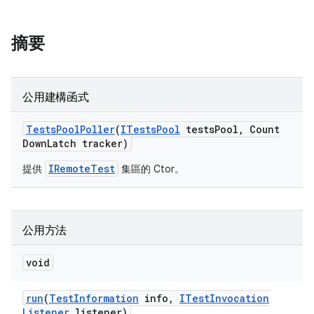
摘要
公用建構函式
Tests
Pool
Poller
(
ITests
Pool
tests
Pool
,
Count
Down
Latch tracker)
IRemoteTest
提供
集區的 Ctor。
公用方法
void
run
(
Test
Information
info
,
ITest
Invocation
Listener
listener)