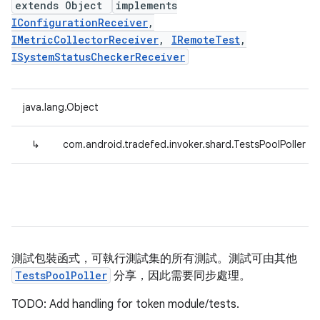
extends Object
implements
IConfigurationReceiver
,
IMetricCollectorReceiver
,
IRemoteTest
,
ISystemStatusCheckerReceiver
java.lang.Object
↳
com.android.tradefed.invoker.shard.TestsPoolPoller
測試包裝函式，可執行測試集的所有測試。測試可由其他
TestsPoolPoller
分享，因此需要同步處理。
TODO: Add handling for token module/tests.