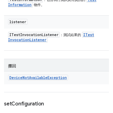
Information
物件。
listener
ITest
Invocation
Listener
ITest
：測試結果的
Invocation
Listener
擲回
Device
Not
Available
Exception
set
Configuration