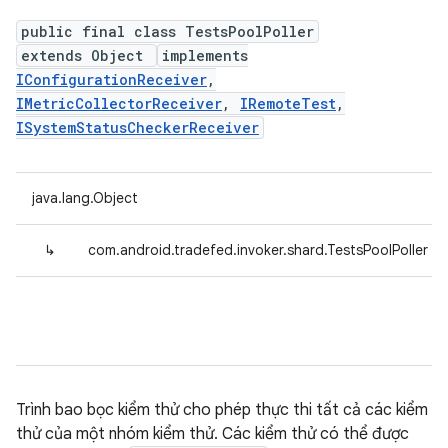
public final class TestsPoolPoller
extends Object
implements
IConfigurationReceiver
,
IMetricCollectorReceiver
,
IRemoteTest
,
ISystemStatusCheckerReceiver
java.lang.Object
↳
com.android.tradefed.invoker.shard.TestsPoolPoller
Trình bao bọc kiểm thử cho phép thực thi tất cả các kiểm
thử của một nhóm kiểm thử. Các kiểm thử có thể được