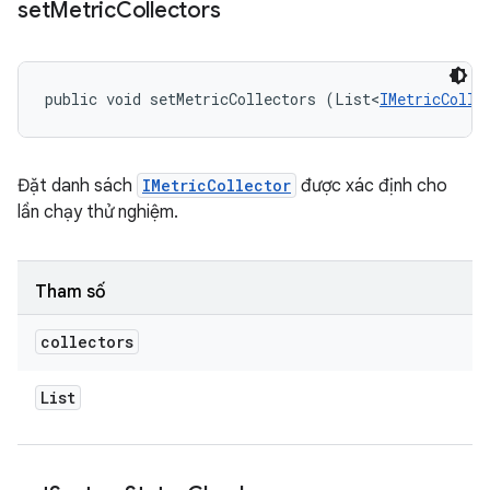
set
Metric
Collectors
public void setMetricCollectors (List<
IMetricColle
Đặt danh sách
IMetricCollector
được xác định cho
lần chạy thử nghiệm.
Tham số
collectors
List