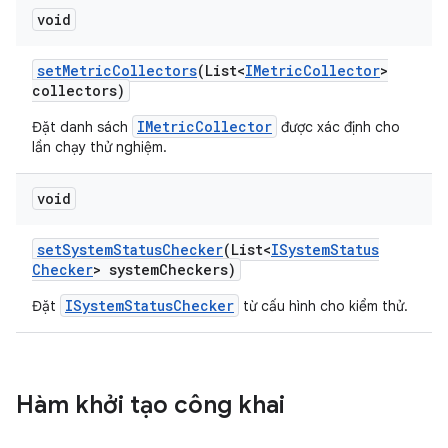
void
set
Metric
Collectors
(List<
IMetric
Collector
>
collectors)
IMetricCollector
Đặt danh sách
được xác định cho
lần chạy thử nghiệm.
void
set
System
Status
Checker
(List<
ISystem
Status
Checker
> system
Checkers)
ISystemStatusChecker
Đặt
từ cấu hình cho kiểm thử.
Hàm khởi tạo công khai