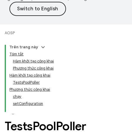
AOSP
Trên trang này
Tóm tắt
Hàm khởi tạo công khai
Phương thức công khai
Hàm khởi tạo công khai
TestsPoolPoller
Phương thức công khai
chạy
setConfiguration
Tests
Pool
Poller