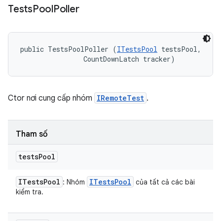
Tests
Pool
Poller
public TestsPoolPoller (
ITestsPool
 testsPool, 

                CountDownLatch tracker)
Ctor nơi cung cấp nhóm
IRemoteTest
.
Tham số
tests
Pool
ITests
Pool
ITests
Pool
: Nhóm
của tất cả các bài
kiểm tra.