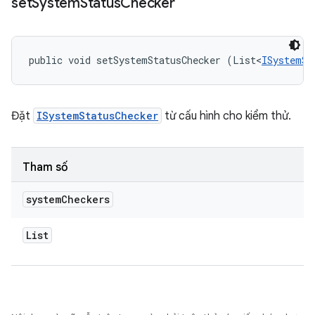
set
System
Status
Checker
public void setSystemStatusChecker (List<
ISystemSt
Đặt
ISystemStatusChecker
từ cấu hình cho kiểm thử.
Tham số
system
Checkers
List