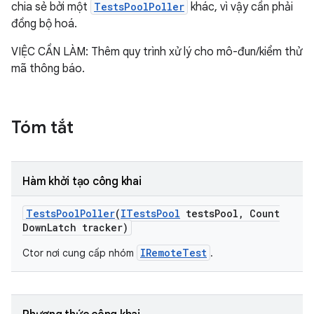
chia sẻ bởi một
TestsPoolPoller
khác, vì vậy cần phải
đồng bộ hoá.
VIỆC CẦN LÀM: Thêm quy trình xử lý cho mô-đun/kiểm thử
mã thông báo.
Tóm tắt
Hàm khởi tạo công khai
Tests
Pool
Poller
(
ITests
Pool
tests
Pool
,
Count
Down
Latch tracker)
IRemoteTest
Ctor nơi cung cấp nhóm
.