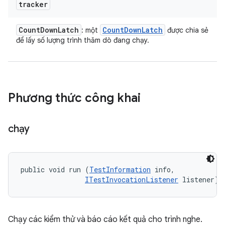
tracker
Count
Down
Latch
Count
Down
Latch
: một
được chia sẻ
để lấy số lượng trình thăm dò đang chạy.
Phương thức công khai
chạy
public void run (
TestInformation
 info, 

ITestInvocationListener
 listener)
Chạy các kiểm thử và báo cáo kết quả cho trình nghe.