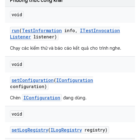
Phương thức công khai
void
run
(
Test
Information
info
,
ITest
Invocation
Listener
listener)
Chạy các kiểm thử và báo cáo kết quả cho trình nghe.
void
set
Configuration
(
IConfiguration
configuration)
IConfiguration
Chèn
đang dùng.
void
set
Log
Registry
(
ILog
Registry
registry)