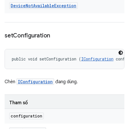
Device
Not
Available
Exception
set
Configuration
public void setConfiguration (
IConfiguration
 confi
Chèn
IConfiguration
đang dùng.
Tham số
configuration