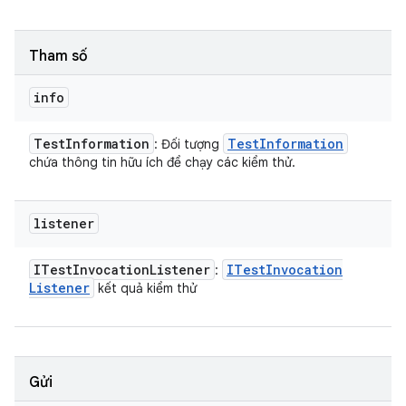
Tham số
info
Test
Information
Test
Information
: Đối tượng
chứa thông tin hữu ích để chạy các kiểm thử.
listener
ITest
Invocation
Listener
ITest
Invocation
:
Listener
kết quả kiểm thử
Gửi