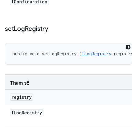
IConfiguration
set
Log
Registry
public void setLogRegistry (
ILogRegistry
 registry)
Tham số
registry
ILog
Registry