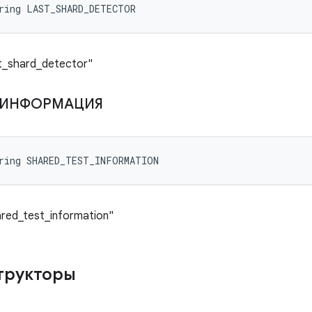
tring LAST_SHARD_DETECTOR
t_shard_detector"
ИНФОРМАЦИЯ
tring SHARED_TEST_INFORMATION
red_test_information"
трукторы