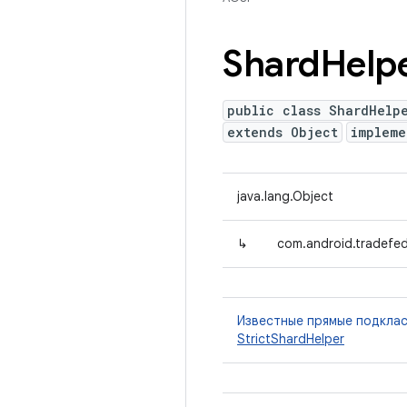
Shard
Help
public class ShardHelp
extends Object
implem
java.lang.Object
↳
com.android.tradefed
Известные прямые подкла
StrictShardHelper