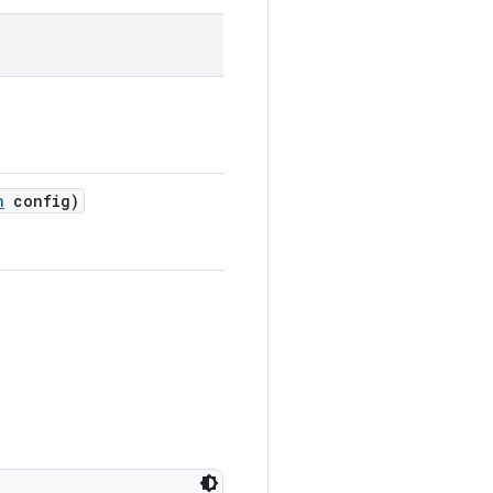
n
config)