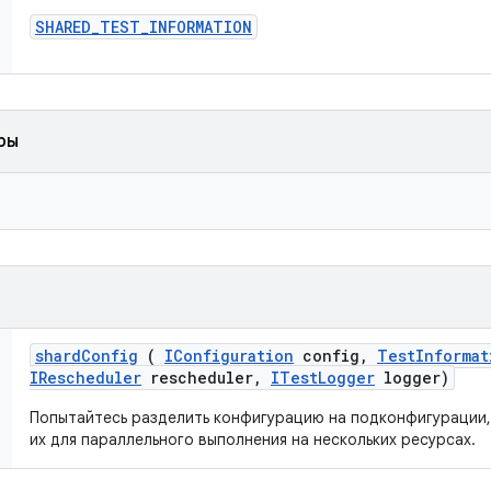
SHARED
_
TEST
_
INFORMATION
ры
shard
Config
(
IConfiguration
config
,
Test
Informat
IRescheduler
rescheduler
,
ITest
Logger
logger)
Попытайтесь разделить конфигурацию на подконфигурации,
их для параллельного выполнения на нескольких ресурсах.