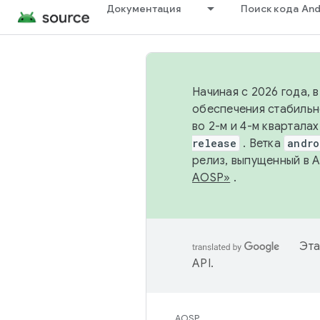
Документация
Поиск кода And
Начиная с 2026 года, 
обеспечения стабильн
во 2-м и 4-м квартала
release
. Ветка
andro
релиз, выпущенный в 
AOSP»
.
Эта
API
.
AOSP