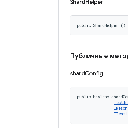
Shard
Helper
public ShardHelper ()
Публичные мет
shard
Config
public boolean shardCo
TestIn
IResch
ITestL