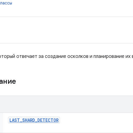
классы
оторый отвечает за создание осколков и планирование их 
жание
LAST
_
SHARD
_
DETECTOR