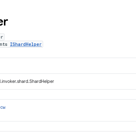
er
er
ents
IShardHelper
.invoker.shard.ShardHelper
ссы