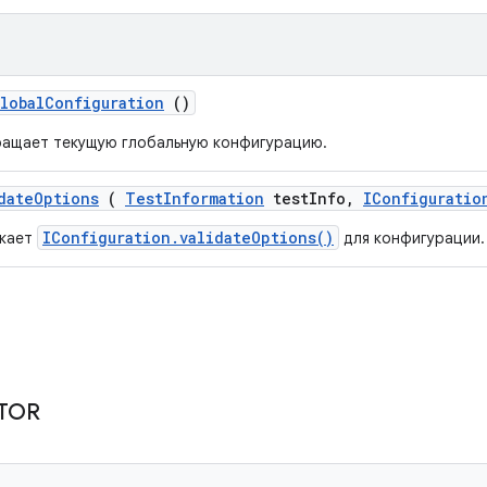
lobal
Configuration
()
ащает текущую глобальную конфигурацию.
date
Options
(
Test
Information
test
Info
,
IConfiguratio
IConfiguration.validateOptions()
скает
для конфигурации.
TOR