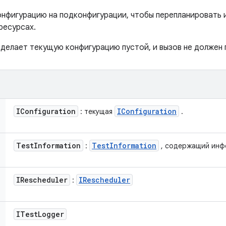
нфигурацию на подконфигурации, чтобы перепланировать и
ресурсах.
делает текущую конфигурацию пустой, и вызов не должен
IConfiguration
IConfiguration
: текущая
.
Test
Information
Test
Information
:
, содержащий инф
IRescheduler
IRescheduler
:
ITest
Logger