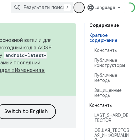
/
Содержание
Краткое
основной ветки и для
содержание
исходный код в AOSP
Константы
ку
android-latest-
Публичные
 самый последний
конструкторы
здел «Изменения в
Публичные
методы
Защищенные
методы
Константы
LAST_SHARD_DE
TECTOR
ОБЩАЯ_ТЕСТОВ
АЯ_ИНФОРМАЦИ