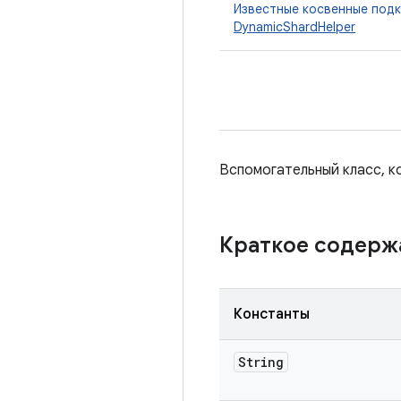
Известные косвенные под
DynamicShardHelper
Вспомогательный класс, к
Краткое содер
Константы
String