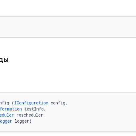
оды
nfig (
IConfiguration
 config, 

formation
 testInfo, 

eduler
 rescheduler, 

ogger
 logger)