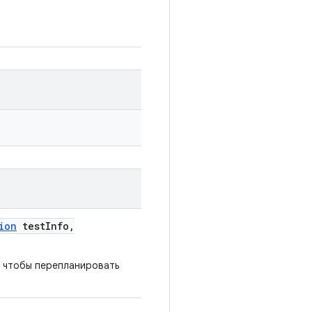
ion
test
Info
,
 чтобы перепланировать