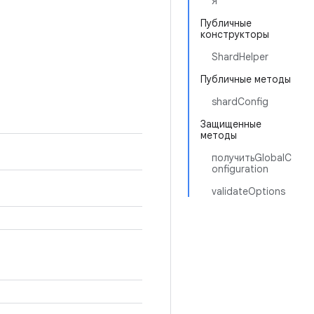
Я
Публичные
конструкторы
ShardHelper
Публичные методы
shardConfig
Защищенные
методы
получитьGlobalC
onfiguration
validateOptions