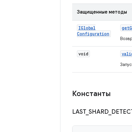
Защищенные методы
IGlobal
get
G
Configuration
Возвр
void
vali
Запу
Константы
LAST
_
SHARD
_
DETEC