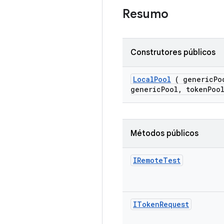
Resumo
Construtores públicos
Local
Pool
( generic
Po
genericPool, tokenPoo
Métodos públicos
IRemote
Test
IToken
Request