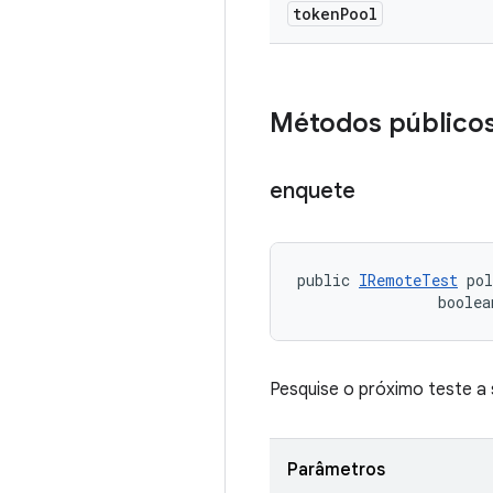
token
Pool
Métodos público
enquete
public 
IRemoteTest
 po
                boolea
Pesquise o próximo teste a
Parâmetros