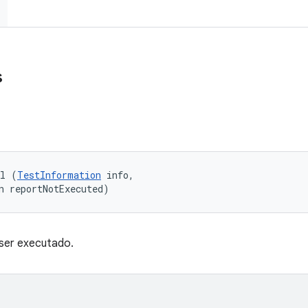
s
ll (
TestInformation
 info, 

n reportNotExecuted)
 ser executado.