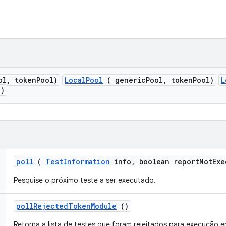
ol
,
token
Pool)
LocalPool
( genericPool, tokenPool)
L
l)
poll
(
Test
Information
info
,
boolean report
Not
Exe
Pesquise o próximo teste a ser executado.
poll
Rejected
Token
Module
()
Retorna a lista de testes que foram rejeitados para execução e