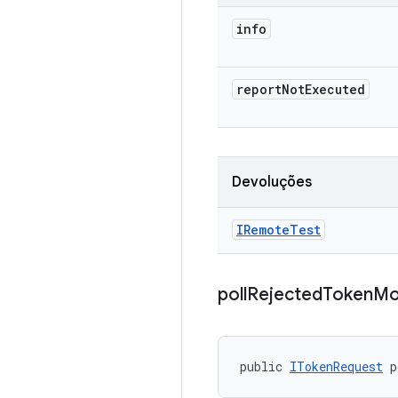
info
report
Not
Executed
Devoluções
IRemote
Test
poll
Rejected
Token
Mo
public 
ITokenRequest
 p