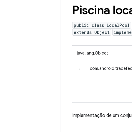
Piscina loc
public class LocalPool
extends Object
implem
java.lang.Object
↳
com.android.tradefed
Implementação de um conjun