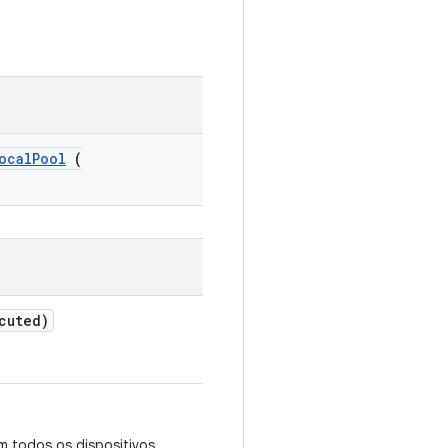
ocalPool
(
cuted)
m todos os dispositivos.