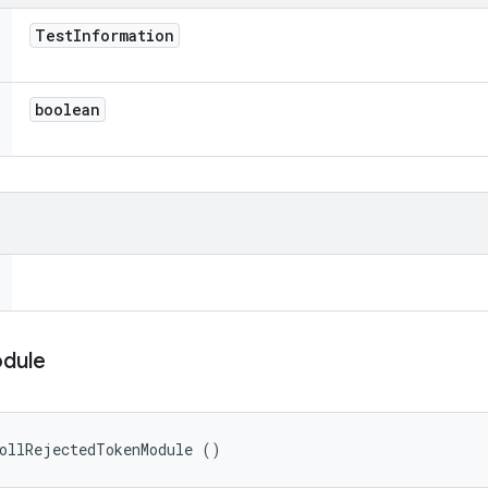
Test
Information
boolean
dule
ollRejectedTokenModule ()