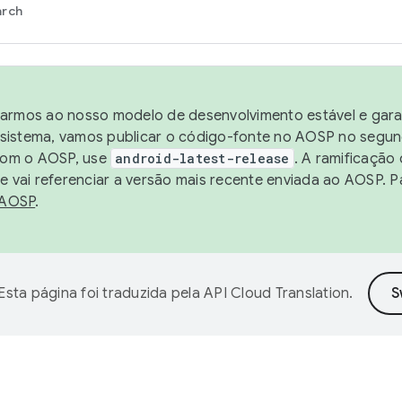
arch
harmos ao nosso modelo de desenvolvimento estável e garan
sistema, vamos publicar o código-fonte no AOSP no segund
 com o AOSP, use
android-latest-release
. A ramificação
 vai referenciar a versão mais recente enviada ao AOSP. P
 AOSP
.
Esta página foi traduzida pela
API Cloud Translation
.