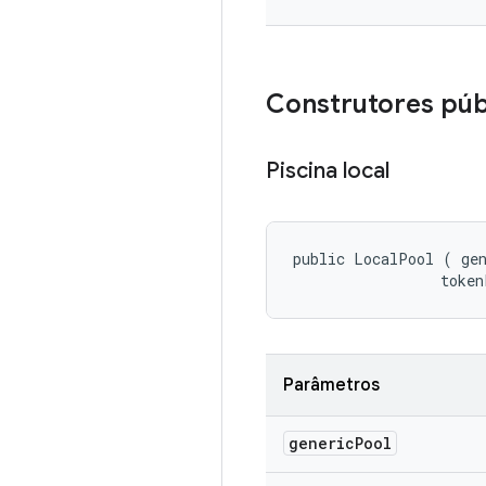
Construtores púb
Piscina local
public LocalPool (
 gen
 token
Parâmetros
generic
Pool