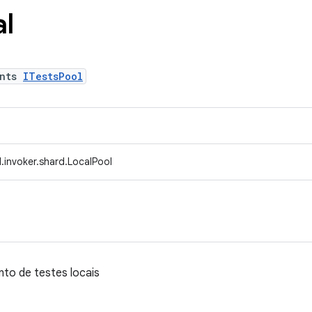
al
ents
ITestsPool
.invoker.shard.LocalPool
to de testes locais