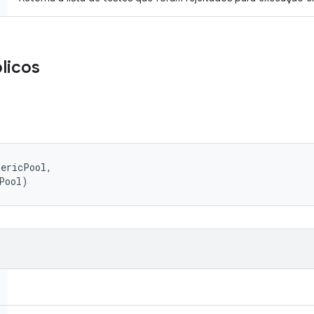
licos
ericPool, 

Pool)