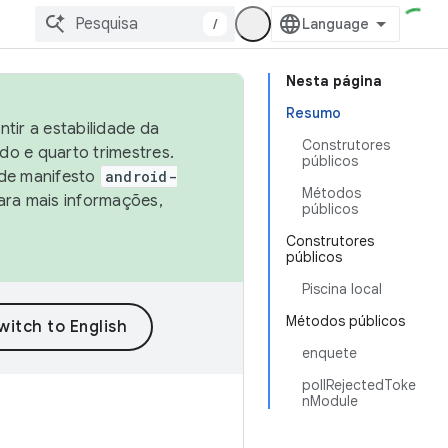
/
Nesta página
Resumo
tir a estabilidade da
Construtores
o e quarto trimestres.
públicos
 de manifesto
android-
Métodos
ara mais informações,
públicos
Construtores
públicos
Piscina local
Métodos públicos
enquete
pollRejectedToke
nModule