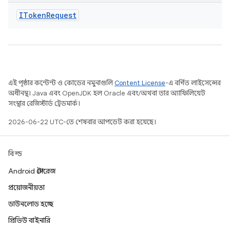
IToken
Request
এই পৃষ্ঠার কন্টেন্ট ও কোডের নমুনাগুলি
Content License
-এ বর্ণিত লাইসেন্সের
অধীনস্থ। Java এবং OpenJDK হল Oracle এবং/অথবা তার অ্যাফিলিয়েট
সংস্থার রেজিস্টার্ড ট্রেডমার্ক।
2026-06-22 UTC-তে শেষবার আপডেট করা হয়েছে।
বিল্ড
Android স্টোরেজ
প্রয়োজনীয়তা
ডাউনলোড হচ্ছে
প্রিভিউ বাইনারি