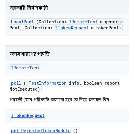
সরকারি নির্মাণকারী
Local
Pool
(Collection<
IRemote
Test
> generic
Pool
,
Collection<
IToken
Request
> token
Pool)
জনসাধারণের পদ্ধতি
IRemote
Test
poll
(
Test
Information
info
,
boolean report
Not
Executed)
পরবর্তী কোন পরীক্ষাটি চালানো হবে তা নিয়ে মতামত নিন।
IToken
Request
poll
Rejected
Token
Module
()