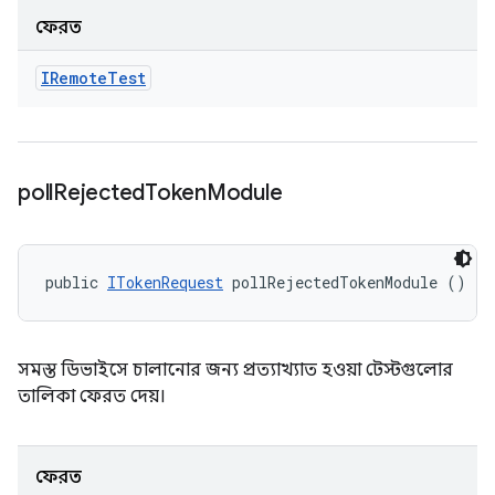
ফেরত
IRemote
Test
poll
Rejected
Token
Module
public 
ITokenRequest
 pollRejectedTokenModule ()
সমস্ত ডিভাইসে চালানোর জন্য প্রত্যাখ্যাত হওয়া টেস্টগুলোর
তালিকা ফেরত দেয়।
ফেরত