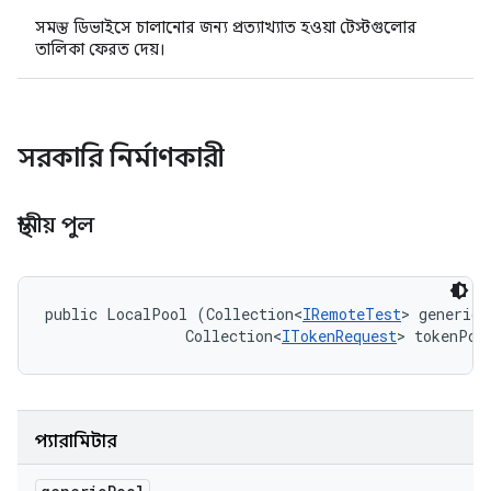
সমস্ত ডিভাইসে চালানোর জন্য প্রত্যাখ্যাত হওয়া টেস্টগুলোর
তালিকা ফেরত দেয়।
সরকারি নির্মাণকারী
স্থানীয় পুল
public LocalPool (Collection<
IRemoteTest
> genericP
                Collection<
ITokenRequest
> tokenPoo
প্যারামিটার