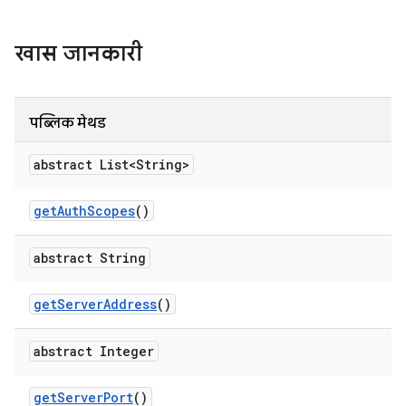
खास जानकारी
पब्लिक मेथड
abstract List<String>
get
Auth
Scopes
()
abstract String
get
Server
Address
()
abstract Integer
get
Server
Port
()