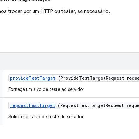
mos trocar por um HTTP ou testar, se necessário.
provide
Test
Target
(Provide
Test
Target
Request requ
Forneça um alvo de teste ao servidor
request
Test
Target
(Request
Test
Target
Request requ
Solicite um alvo de teste do servidor