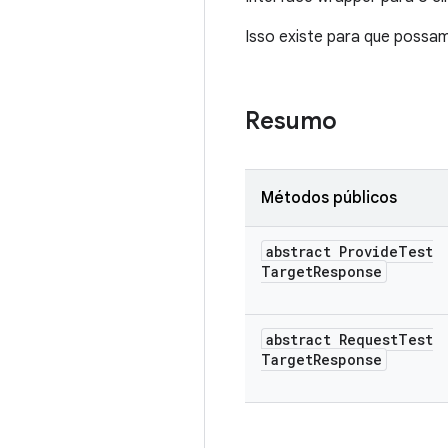
Isso existe para que possa
Resumo
Métodos públicos
abstract Provide
Test
Target
Response
abstract Request
Test
Target
Response