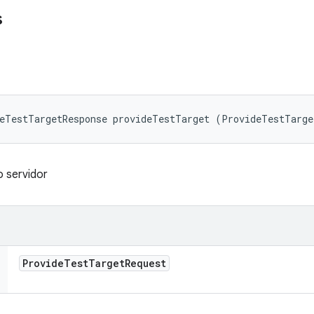
s
deTestTargetResponse provideTestTarget (ProvideTestTarge
o servidor
Provide
Test
Target
Request