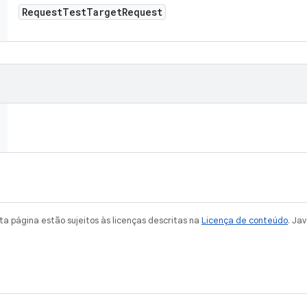
Request
Test
Target
Request
a página estão sujeitos às licenças descritas na
Licença de conteúdo
. Ja