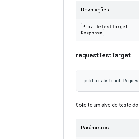
Devoluções
Provide
Test
Target
Response
request
Test
Target
public abstract Reques
Solicite um alvo de teste do
Parâmetros