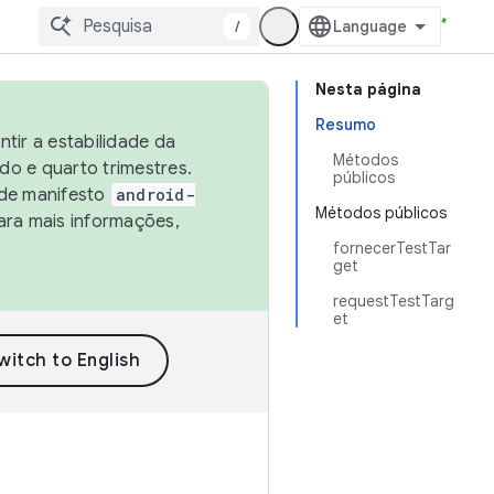
/
Nesta página
Resumo
tir a estabilidade da
Métodos
o e quarto trimestres.
públicos
 de manifesto
android-
Métodos públicos
ara mais informações,
fornecerTestTar
get
requestTestTarg
et