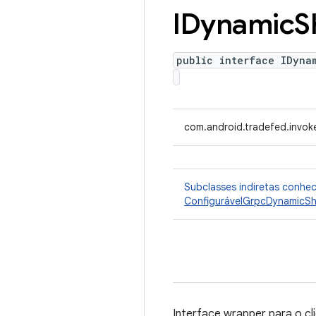
IDynamic
S
public interface IDyna
com.android.tradefed.invok
Subclasses indiretas conhe
ConfigurávelGrpcDynamicSh
Interface wrapper para o c