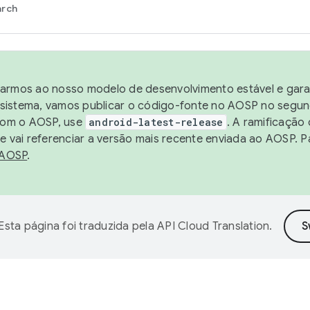
arch
harmos ao nosso modelo de desenvolvimento estável e garan
sistema, vamos publicar o código-fonte no AOSP no segund
 com o AOSP, use
android-latest-release
. A ramificação
 vai referenciar a versão mais recente enviada ao AOSP. P
 AOSP
.
Esta página foi traduzida pela
API Cloud Translation
.