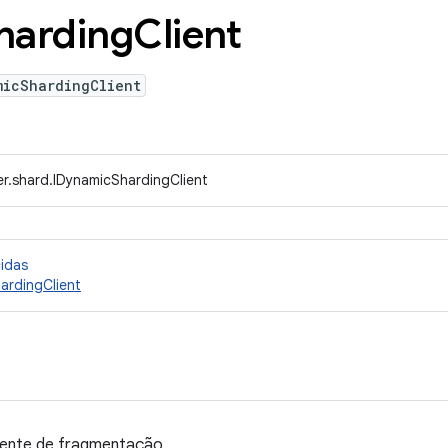
harding
Client
micShardingClient
er.shard.IDynamicShardingClient
cidas
ardingClient
liente de fragmentação