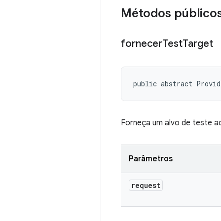
Métodos público
fornecer
Test
Target
public abstract Provi
Forneça um alvo de teste a
Parâmetros
request