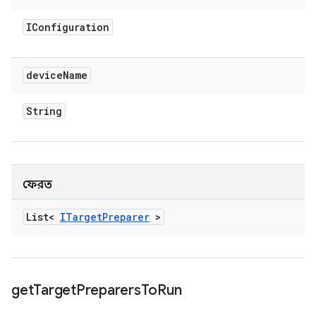
IConfiguration
device
Name
String
ফেরত
List<
ITarget
Preparer
>
get
Target
Preparers
To
Run