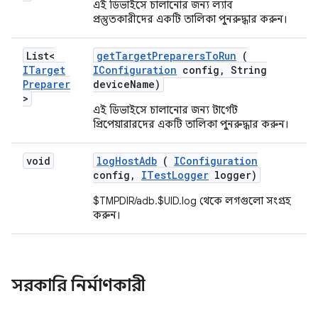
এই ডিভাইসে চালানোর জন্য ল্যাব
প্রস্তুতকারীদের একটি তালিকা পুনরুদ্ধার করুন।
List<
get
Target
Preparers
To
Run
(
ITarget
IConfiguration
config
,
String
Preparer
device
Name)
>
এই ডিভাইসে চালানোর জন্য টার্গেট
প্রিপেয়ারারদের একটি তালিকা পুনরুদ্ধার করুন।
void
log
Host
Adb
(
IConfiguration
config
,
ITest
Logger
logger)
$TMPDIR/adb.$UID.log থেকে লগগুলো সংগ্রহ
করুন।
সরকারি নির্মাণকারী