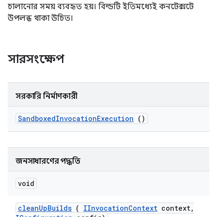
চালানোর সময় ব্যবহৃত হয়। বিল্ডটি ইতিমধ্যেই কনটেক্সটে
উপলব্ধ থাকা উচিত।
সারসংক্ষেপ
সরকারি নির্মাণকারী
Sandboxed
Invocation
Execution
()
জনসাধারণের পদ্ধতি
void
clean
Up
Builds
(
IInvocation
Context
context
,