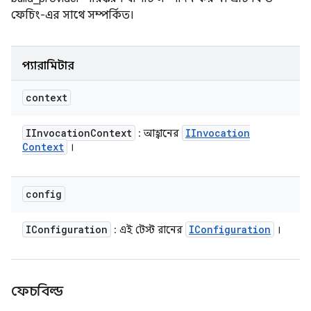
ফেচিং-এর সাথে সম্পর্কিত।
প্যারামিটার
context
IInvocation
Context
IInvocation
: আহ্বানের
Context
।
config
IConfiguration
IConfiguration
: এই টেস্ট রানের
।
ফেচবিল্ড