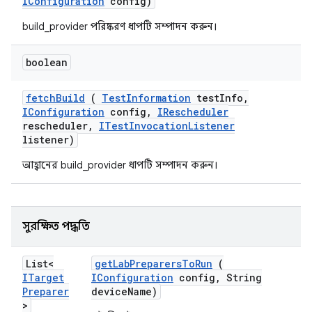
IConfiguration
config)
build_provider পরিষ্করণ ধাপটি সম্পাদন করুন।
boolean
fetch
Build
(
Test
Information
test
Info
,
IConfiguration
config
,
IRescheduler
rescheduler
,
ITest
Invocation
Listener
listener)
আহ্বানের build_provider ধাপটি সম্পাদন করুন।
সুরক্ষিত পদ্ধতি
List<
get
Lab
Preparers
To
Run
(
ITarget
IConfiguration
config
,
String
Preparer
device
Name)
>