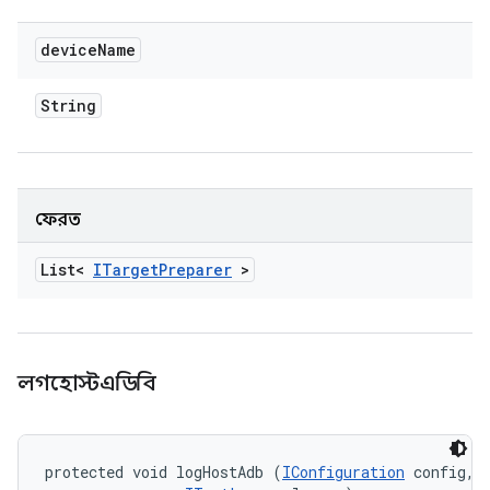
device
Name
String
ফেরত
List<
ITarget
Preparer
>
লগহোস্টএডিবি
protected void logHostAdb (
IConfiguration
 config, 
