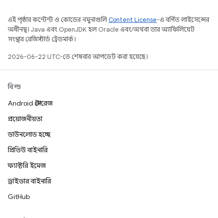
এই পৃষ্ঠার কন্টেন্ট ও কোডের নমুনাগুলি
Content License
-এ বর্ণিত লাইসেন্সের
অধীনস্থ। Java এবং OpenJDK হল Oracle এবং/অথবা তার অ্যাফিলিয়েট
সংস্থার রেজিস্টার্ড ট্রেডমার্ক।
2026-06-22 UTC-তে শেষবার আপডেট করা হয়েছে।
বিল্ড
Android স্টোরেজ
প্রয়োজনীয়তা
ডাউনলোড হচ্ছে
প্রিভিউ বাইনারি
ফ্যাক্টরি ইমেজ
ড্রাইভার বাইনারি
GitHub