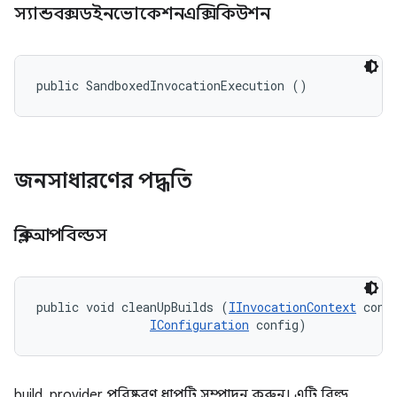
স্যান্ডবক্সডইনভোকেশনএক্সিকিউশন
public SandboxedInvocationExecution ()
জনসাধারণের পদ্ধতি
ক্লিনআপবিল্ডস
public void cleanUpBuilds (
IInvocationContext
 conte
IConfiguration
 config)
build_provider পরিষ্করণ ধাপটি সম্পাদন করুন। এটি বিল্ড