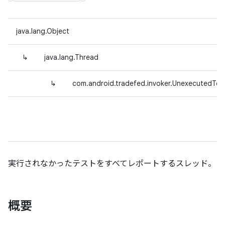
java.lang.Object
↳
java.lang.Thread
↳
com.android.tradefed.invoker.UnexecutedTes
実行されなかったテストをすべてレポートするスレッド。
概要