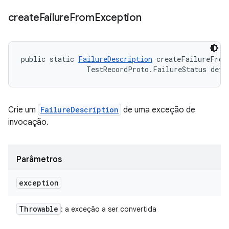
create
Failure
From
Exception
public static 
FailureDescription
 createFailureFrom
                TestRecordProto.FailureStatus defa
Crie um
FailureDescription
de uma exceção de
invocação.
Parâmetros
exception
Throwable
: a exceção a ser convertida