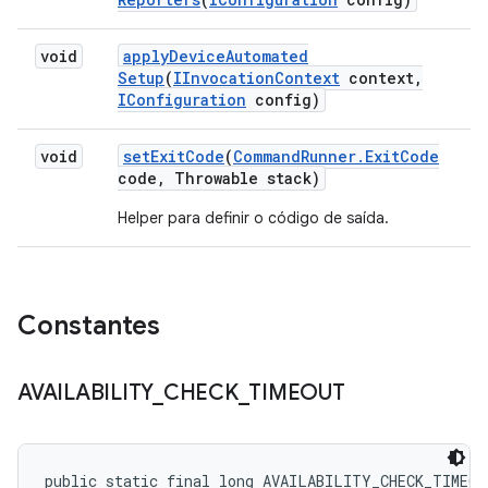
void
apply
Device
Automated
Setup
(
IInvocation
Context
context
,
IConfiguration
config)
void
set
Exit
Code
(
Command
Runner
.
Exit
Code
code
,
Throwable stack)
Helper para definir o código de saída.
Constantes
AVAILABILITY
_
CHECK
_
TIMEOUT
public static final long AVAILABILITY_CHECK_TIMEOU