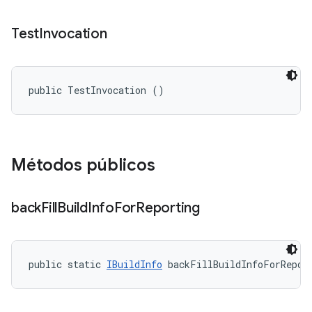
Test
Invocation
public TestInvocation ()
Métodos públicos
back
Fill
Build
Info
For
Reporting
public static 
IBuildInfo
 backFillBuildInfoForRepor