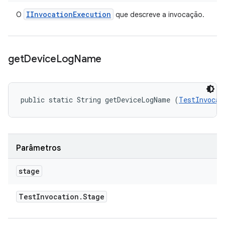
IInvocation
Execution
O
que descreve a invocação.
get
Device
Log
Name
public static String getDeviceLogName (
TestInvocat
Parâmetros
stage
Test
Invocation
.
Stage