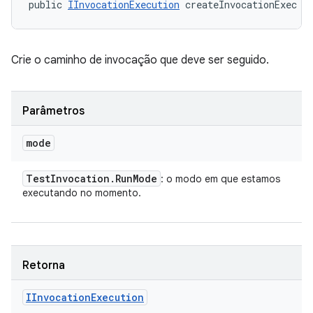
public 
IInvocationExecution
 createInvocationExec (
Crie o caminho de invocação que deve ser seguido.
Parâmetros
mode
Test
Invocation
.
Run
Mode
: o modo em que estamos
executando no momento.
Retorna
IInvocation
Execution