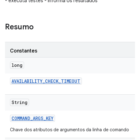
- executa testes - informa os resultados
Resumo
Constantes
long
AVAILABILITY
_
CHECK
_
TIMEOUT
String
COMMAND
_
ARGS
_
KEY
Chave dos atributos de argumentos da linha de comando