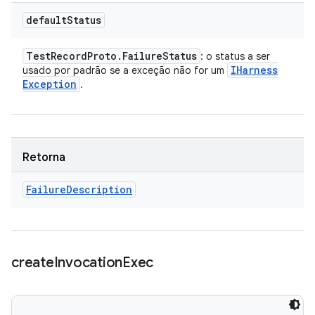
default
Status
Test
Record
Proto
.
Failure
Status
: o status a ser
IHarness
usado por padrão se a exceção não for um
Exception
.
Retorna
Failure
Description
create
Invocation
Exec