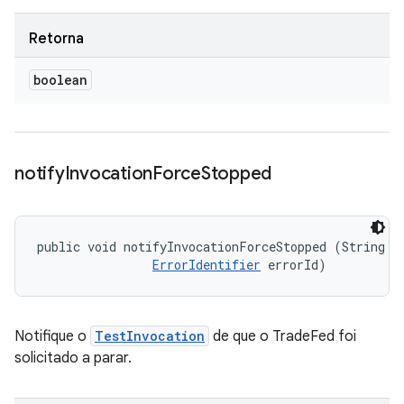
Retorna
boolean
notify
Invocation
Force
Stopped
public void notifyInvocationForceStopped (String me
ErrorIdentifier
 errorId)
Notifique o
TestInvocation
de que o TradeFed foi
solicitado a parar.