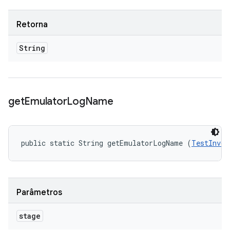
Retorna
String
get
Emulator
Log
Name
public static String getEmulatorLogName (
TestInvoc
Parâmetros
stage