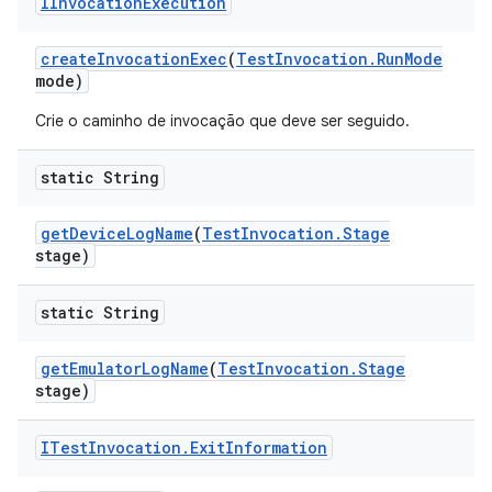
IInvocation
Execution
create
Invocation
Exec
(
Test
Invocation
.
Run
Mode
mode)
Crie o caminho de invocação que deve ser seguido.
static String
get
Device
Log
Name
(
Test
Invocation
.
Stage
stage)
static String
get
Emulator
Log
Name
(
Test
Invocation
.
Stage
stage)
ITest
Invocation
.
Exit
Information