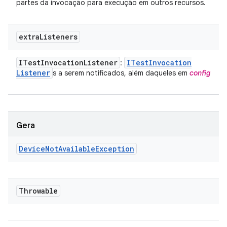
partes da invocação para execução em outros recursos.
extra
Listeners
ITest
Invocation
Listener
ITest
Invocation
:
Listener
s a serem notificados, além daqueles em
config
Gera
Device
Not
Available
Exception
Throwable