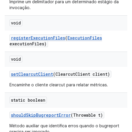
Imprime um delimitador para um determinado estágio da
invocação.
void
register
Execution
Files
(
Execution
Files
execution
Files)
void
set
Clearcut
Client
(Clearcut
Client client)
Encaminhe o cliente clearcut para relatar métricas.
static boolean
should
Skip
Bugreport
Error
(Throwable t)
Método auxiliar que identifica erros quando o bugreport
precisa ser ignorado.