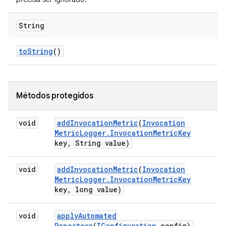
String
to
String
()
Métodos protegidos
void
add
Invocation
Metric
(
Invocation
Metric
Logger
.
Invocation
Metric
Key
key
,
String value)
void
add
Invocation
Metric
(
Invocation
Metric
Logger
.
Invocation
Metric
Key
key
,
long value)
void
apply
Automated
Reporters
(
IConfiguration
config)