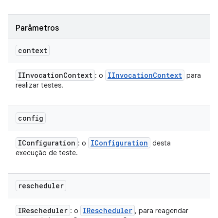
Parâmetros
context
IInvocation
Context
IInvocation
Context
: o
para
realizar testes.
config
IConfiguration
IConfiguration
: o
desta
execução de teste.
rescheduler
IRescheduler
IRescheduler
: o
, para reagendar