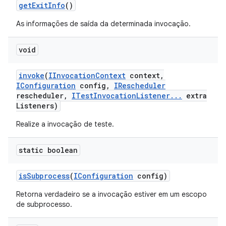
get
Exit
Info
()
As informações de saída da determinada invocação.
void
invoke
(
IInvocation
Context
context
,
IConfiguration
config
,
IRescheduler
rescheduler
,
ITest
Invocation
Listener
.
.
.
extra
Listeners)
Realize a invocação de teste.
static boolean
is
Subprocess
(
IConfiguration
config)
Retorna verdadeiro se a invocação estiver em um escopo
de subprocesso.