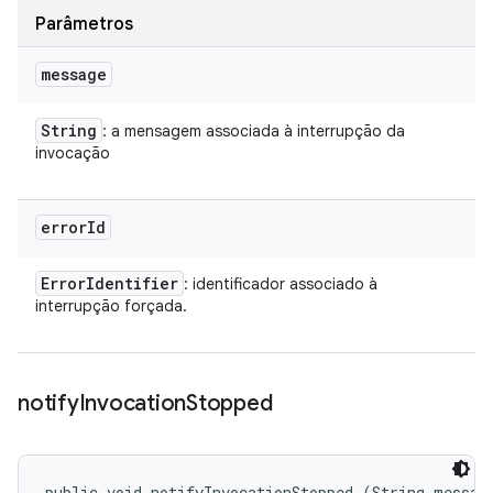
Parâmetros
message
String
: a mensagem associada à interrupção da
invocação
error
Id
Error
Identifier
: identificador associado à
interrupção forçada.
notify
Invocation
Stopped
public void notifyInvocationStopped (String messag