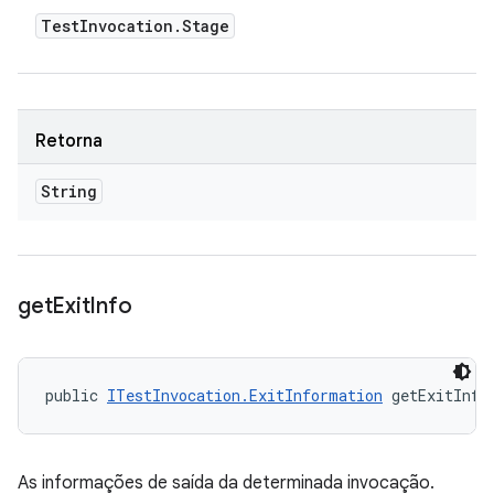
Test
Invocation
.
Stage
Retorna
String
get
Exit
Info
public 
ITestInvocation.ExitInformation
 getExitInfo
As informações de saída da determinada invocação.