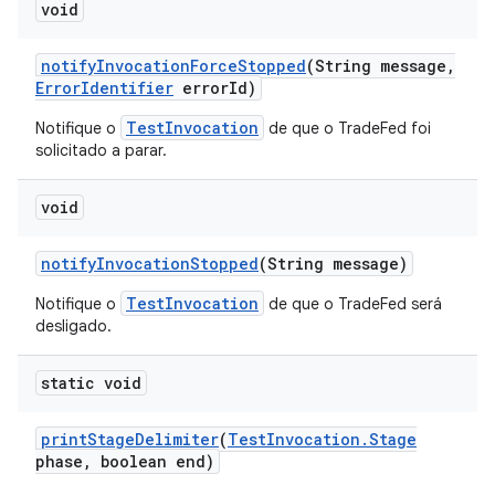
void
notify
Invocation
Force
Stopped
(String message
,
Error
Identifier
error
Id)
TestInvocation
Notifique o
de que o TradeFed foi
solicitado a parar.
void
notify
Invocation
Stopped
(String message)
TestInvocation
Notifique o
de que o TradeFed será
desligado.
static void
print
Stage
Delimiter
(
Test
Invocation
.
Stage
phase
,
boolean end)