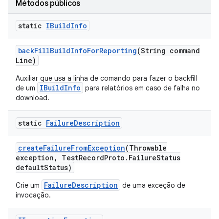
Métodos públicos
static
IBuild
Info
back
Fill
Build
Info
For
Reporting
(String command
Line)
Auxiliar que usa a linha de comando para fazer o backfill
IBuildInfo
de um
para relatórios em caso de falha no
download.
static
Failure
Description
create
Failure
From
Exception
(Throwable
exception
,
Test
Record
Proto
.
Failure
Status
default
Status)
FailureDescription
Crie um
de uma exceção de
invocação.