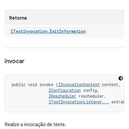
Retorna
ITest
Invocation
.
Exit
Information
invocar
public void invoke (
IInvocationContext
 context, 

IConfiguration
 config, 

IRescheduler
 rescheduler, 

ITestInvocationListener...
 extraLi
Realize a invocação de teste.