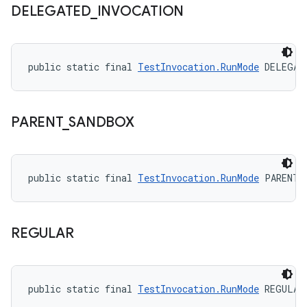
DELEGATED
_
INVOCATION
public static final 
TestInvocation.RunMode
 DELEGAT
PARENT
_
SANDBOX
public static final 
TestInvocation.RunMode
 PARENT_
REGULAR
public static final 
TestInvocation.RunMode
 REGULAR