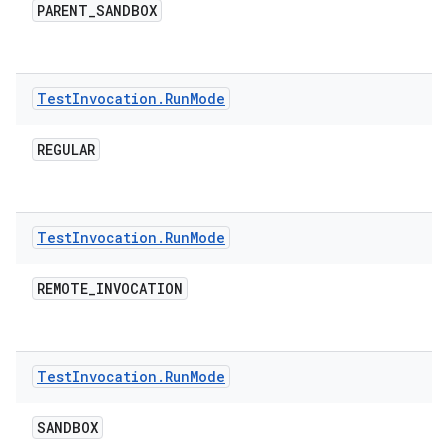
PARENT
_
SANDBOX
Test
Invocation
.
Run
Mode
REGULAR
Test
Invocation
.
Run
Mode
REMOTE
_
INVOCATION
Test
Invocation
.
Run
Mode
SANDBOX