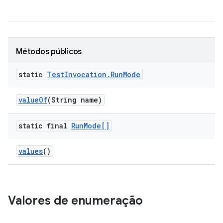
Métodos públicos
static
Test
Invocation
.
Run
Mode
value
Of
(String name)
static final
Run
Mode[]
values
()
Valores de enumeração