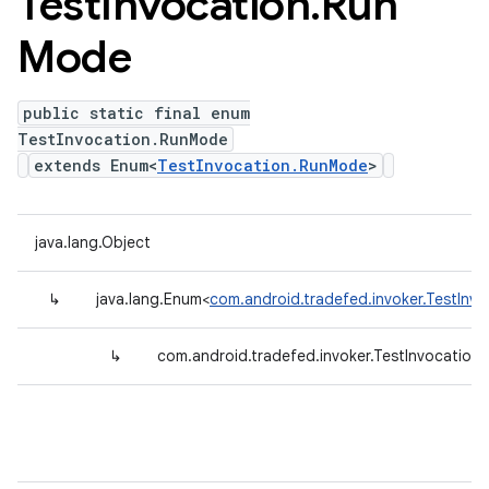
Test
Invocation
.
Run
Mode
public static final enum
TestInvocation.RunMode
extends Enum<
TestInvocation.RunMode
>
java.lang.Object
↳
java.lang.Enum<
com.android.tradefed.invoker.TestInv
↳
com.android.tradefed.invoker.TestInvocatio