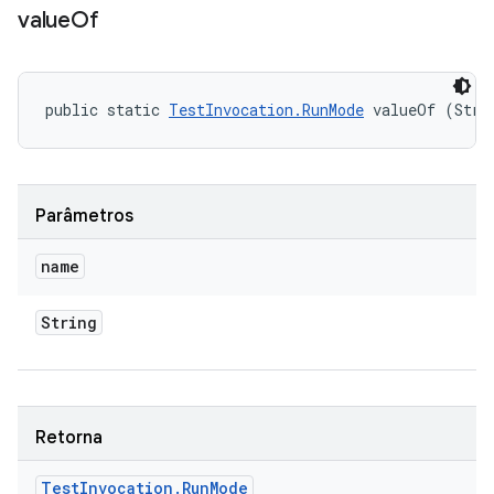
value
Of
public static 
TestInvocation.RunMode
 valueOf (Stri
Parâmetros
name
String
Retorna
Test
Invocation
.
Run
Mode