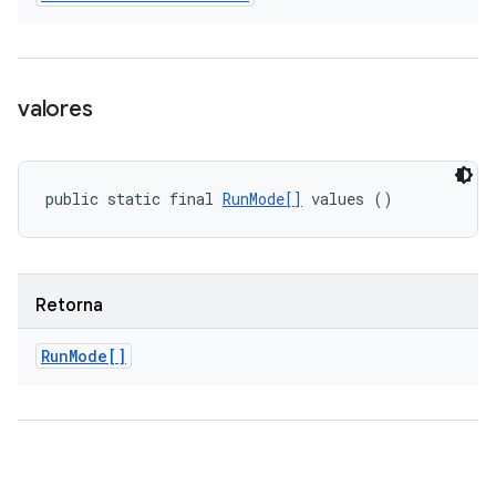
valores
public static final 
RunMode[]
 values ()
Retorna
Run
Mode[]