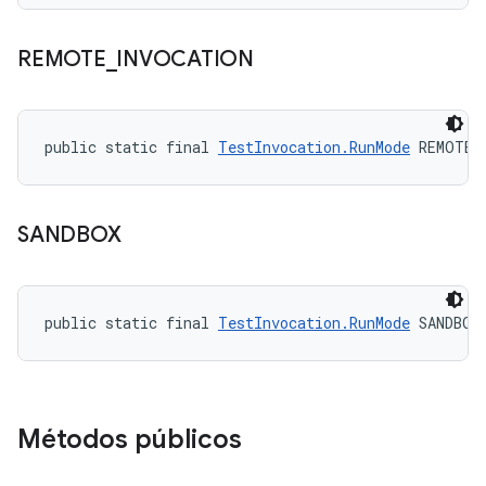
REMOTE
_
INVOCATION
public static final 
TestInvocation.RunMode
 REMOTE_
SANDBOX
public static final 
TestInvocation.RunMode
 SANDBOX
Métodos públicos