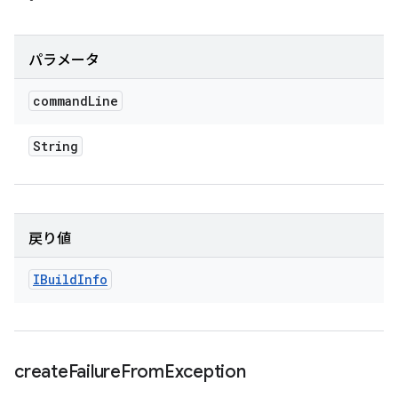
パラメータ
command
Line
String
戻り値
IBuild
Info
create
Failure
From
Exception