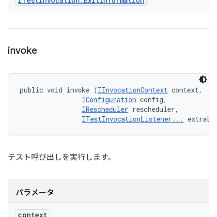
ITest
Invocation
.
Exit
Information
invoke
public void invoke (
IInvocationContext
 context, 

IConfiguration
 config, 

IRescheduler
 rescheduler, 

ITestInvocationListener...
 extraLi
テスト呼び出しを実行します。
パラメータ
context