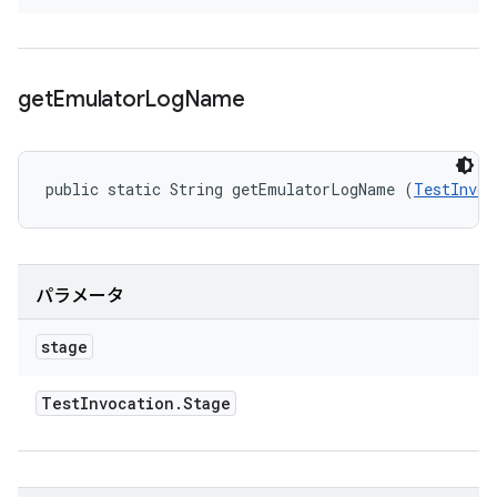
get
Emulator
Log
Name
public static String getEmulatorLogName (
TestInvoc
パラメータ
stage
Test
Invocation
.
Stage