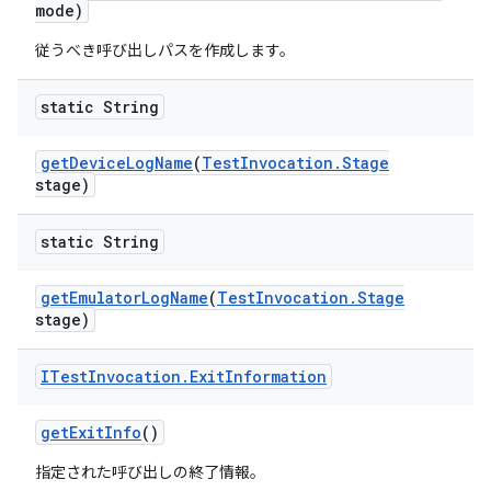
mode)
従うべき呼び出しパスを作成します。
static String
get
Device
Log
Name
(
Test
Invocation
.
Stage
stage)
static String
get
Emulator
Log
Name
(
Test
Invocation
.
Stage
stage)
ITest
Invocation
.
Exit
Information
get
Exit
Info
()
指定された呼び出しの終了情報。