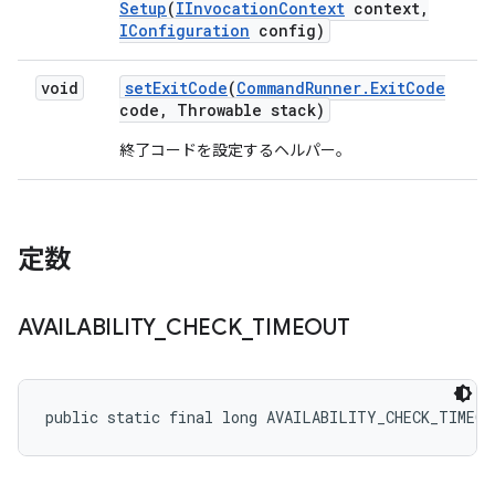
Setup
(
IInvocation
Context
context
,
IConfiguration
config)
void
set
Exit
Code
(
Command
Runner
.
Exit
Code
code
,
Throwable stack)
終了コードを設定するヘルパー。
定数
AVAILABILITY
_
CHECK
_
TIMEOUT
public static final long AVAILABILITY_CHECK_TIMEOU