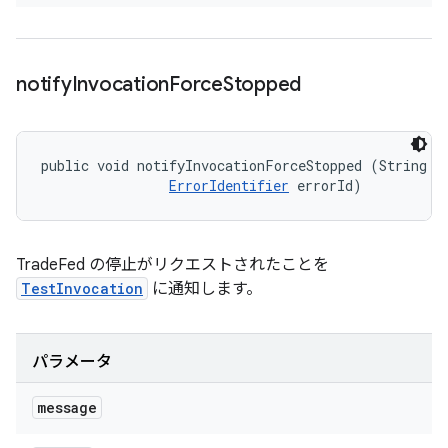
notify
Invocation
Force
Stopped
public void notifyInvocationForceStopped (String me
ErrorIdentifier
 errorId)
TradeFed の停止がリクエストされたことを
TestInvocation
に通知します。
パラメータ
message