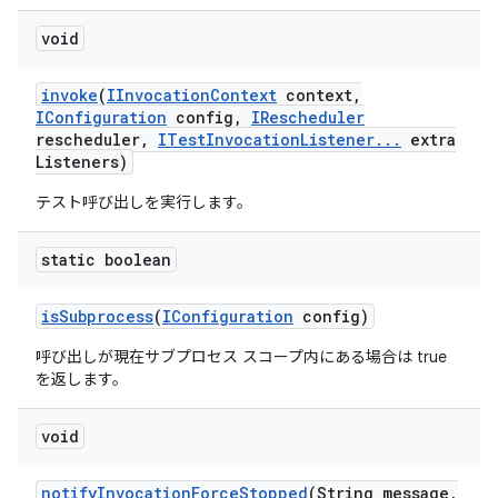
void
invoke
(
IInvocation
Context
context
,
IConfiguration
config
,
IRescheduler
rescheduler
,
ITest
Invocation
Listener
.
.
.
extra
Listeners)
テスト呼び出しを実行します。
static boolean
is
Subprocess
(
IConfiguration
config)
呼び出しが現在サブプロセス スコープ内にある場合は true
を返します。
void
notify
Invocation
Force
Stopped
(String message
,