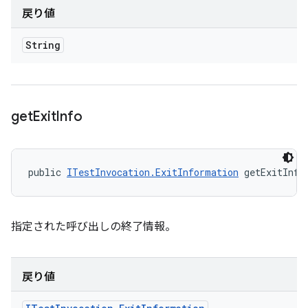
戻り値
String
get
Exit
Info
public 
ITestInvocation.ExitInformation
 getExitInfo
指定された呼び出しの終了情報。
戻り値