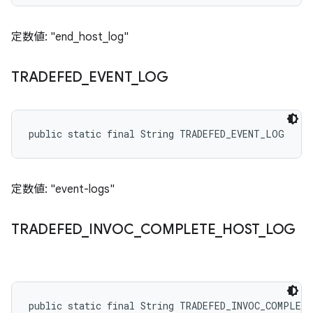
定数値: "end_host_log"
TRADEFED
_
EVENT
_
LOG
public static final String TRADEFED_EVENT_LOG
定数値: "event-logs"
TRADEFED
_
INVOC
_
COMPLETE
_
HOST
_
LOG
public static final String TRADEFED_INVOC_COMPLET