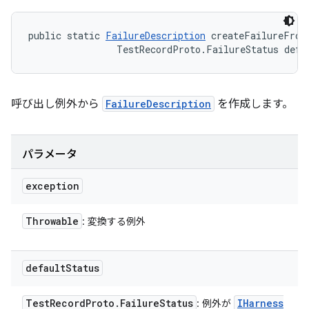
public static 
FailureDescription
 createFailureFrom
                TestRecordProto.FailureStatus defa
呼び出し例外から
FailureDescription
を作成します。
パラメータ
exception
Throwable
: 変換する例外
default
Status
Test
Record
Proto
.
Failure
Status
IHarness
: 例外が