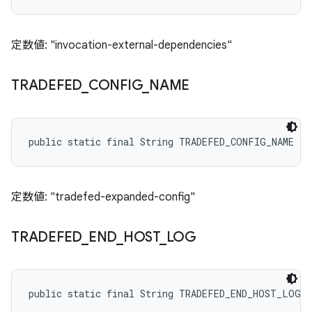
定数値: "invocation-external-dependencies"
TRADEFED
_
CONFIG
_
NAME
public static final String TRADEFED_CONFIG_NAME
定数値: "tradefed-expanded-config"
TRADEFED
_
END
_
HOST
_
LOG
public static final String TRADEFED_END_HOST_LOG