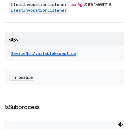
ITest
Invocation
Listener
:
config
の他に通知する
ITest
Invocation
Listener
例外
Device
Not
Available
Exception
Throwable
is
Subprocess