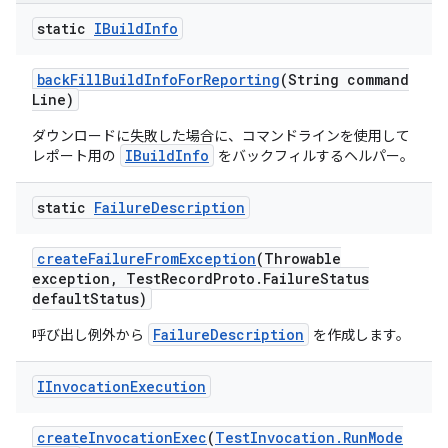
static
IBuild
Info
back
Fill
Build
Info
For
Reporting
(String command
Line)
ダウンロードに失敗した場合に、コマンドラインを使用して
IBuildInfo
レポート用の
をバックフィルするヘルパー。
static
Failure
Description
create
Failure
From
Exception
(Throwable
exception
,
Test
Record
Proto
.
Failure
Status
default
Status)
FailureDescription
呼び出し例外から
を作成します。
IInvocation
Execution
create
Invocation
Exec
(
Test
Invocation
.
Run
Mode