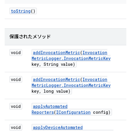
to
String
()
保護されたメソッド
void
add
Invocation
Metric
(
Invocation
Metric
Logger
.
Invocation
Metric
Key
key
,
String value)
void
add
Invocation
Metric
(
Invocation
Metric
Logger
.
Invocation
Metric
Key
key
,
long value)
void
apply
Automated
Reporters
(
IConfiguration
config)
void
apply
Device
Automated