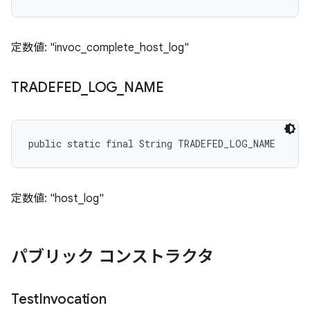
定数値: "invoc_complete_host_log"
TRADEFED
_
LOG
_
NAME
public static final String TRADEFED_LOG_NAME
定数値: "host_log"
パブリック コンストラクタ
Test
Invocation