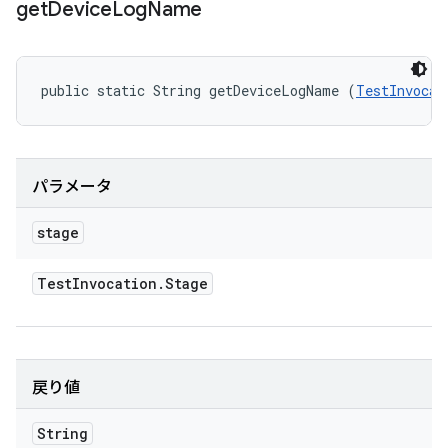
get
Device
Log
Name
public static String getDeviceLogName (
TestInvocat
パラメータ
stage
Test
Invocation
.
Stage
戻り値
String