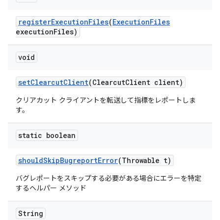
register
Execution
Files
(
Execution
Files
execution
Files)
void
set
Clearcut
Client
(Clearcut
Client client)
クリアカット クライアントを転送して指標をレポートしま
す。
static boolean
should
Skip
Bugreport
Error
(Throwable t)
バグレポートをスキップする必要がある場合にエラーを特定
するヘルパー メソッド
String