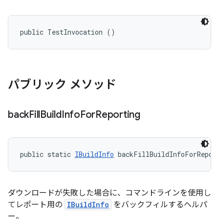
public TestInvocation ()
パブリック メソッド
back
Fill
Build
Info
For
Reporting
public static 
IBuildInfo
 backFillBuildInfoForRepor
ダウンロードが失敗した場合に、コマンドラインを使用し
てレポート用の
IBuildInfo
をバックフィルするヘルパ
ー。