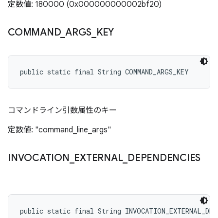
定数値: 180000 (0x000000000002bf20)
COMMAND
_
ARGS
_
KEY
public static final String COMMAND_ARGS_KEY
コマンドライン引数属性のキー
定数値: "command_line_args"
INVOCATION
_
EXTERNAL
_
DEPENDENCIES
public static final String INVOCATION_EXTERNAL_DEP