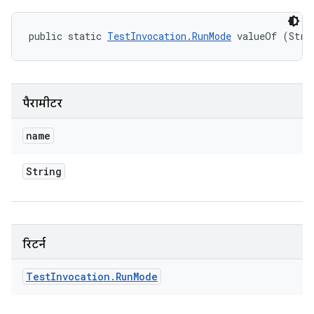
public static 
TestInvocation.RunMode
 valueOf (Stri
पैरामीटर
name
String
रिटर्न
Test
Invocation
.
Run
Mode