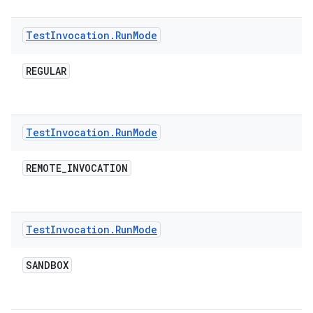
Test
Invocation
.
Run
Mode
REGULAR
Test
Invocation
.
Run
Mode
REMOTE
_
INVOCATION
Test
Invocation
.
Run
Mode
SANDBOX