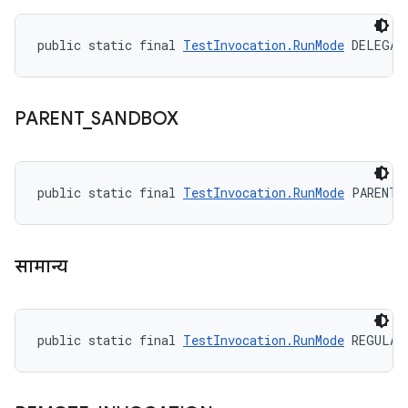
public static final 
TestInvocation.RunMode
 DELEGAT
PARENT
_
SANDBOX
public static final 
TestInvocation.RunMode
 PARENT_
सामान्य
public static final 
TestInvocation.RunMode
 REGULAR