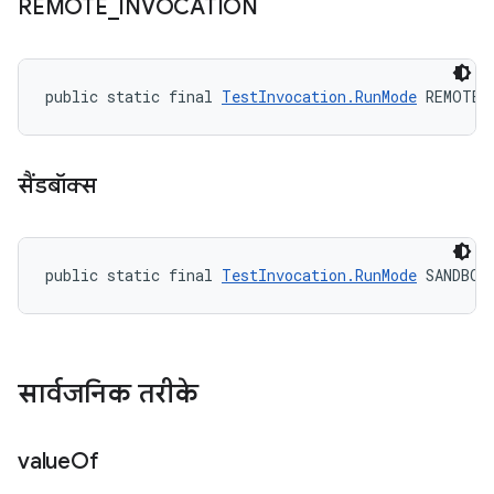
REMOTE
_
INVOCATION
public static final 
TestInvocation.RunMode
 REMOTE_
सैंडबॉक्स
public static final 
TestInvocation.RunMode
 SANDBOX
सार्वजनिक तरीके
value
Of