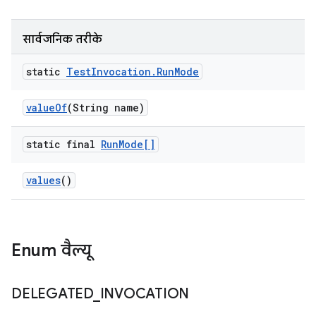
सार्वजनिक तरीके
static
Test
Invocation
.
Run
Mode
value
Of
(String name)
static final
Run
Mode[]
values
()
Enum वैल्यू
DELEGATED
_
INVOCATION