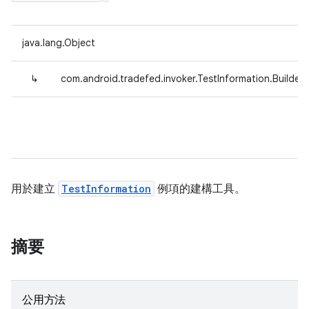
java.lang.Object
↳
com.android.tradefed.invoker.TestInformation.Builder
用於建立
TestInformation
例項的建構工具。
摘要
公用方法