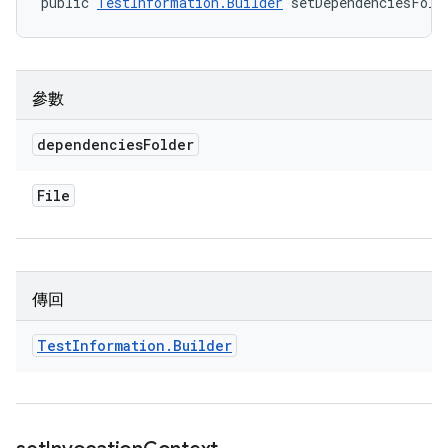
public 
TestInformation.Builder
 setDependenciesFold
參數
dependencies
Folder
File
傳回
Test
Information
.
Builder