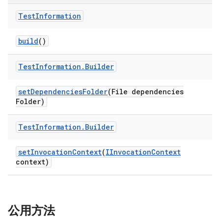
Test
Information
build
()
Test
Information
.
Builder
set
Dependencies
Folder
(File dependencies
Folder)
Test
Information
.
Builder
set
Invocation
Context
(
IInvocation
Context
context)
公用方法