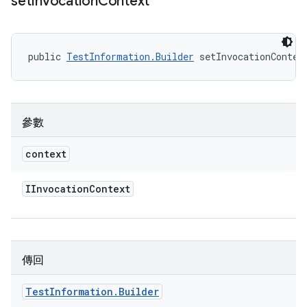
set
Invocation
Context
public 
TestInformation.Builder
 setInvocationContex
參數
context
IInvocation
Context
傳回
Test
Information
.
Builder