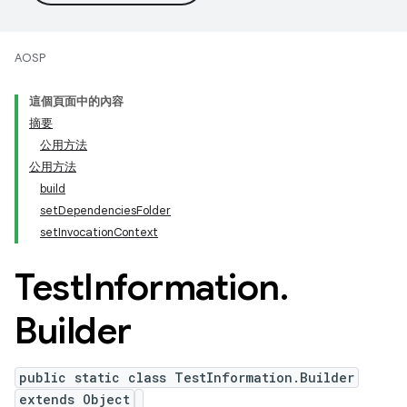
AOSP
這個頁面中的內容
摘要
公用方法
公用方法
build
setDependenciesFolder
setInvocationContext
Test
Information
.
Builder
public static class TestInformation.Builder
extends Object