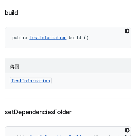
build
public 
TestInformation
 build ()
傳回
Test
Information
set
Dependencies
Folder