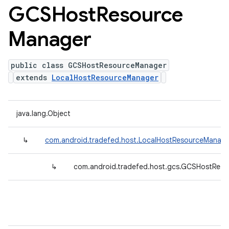
GCSHost
Resource
Manager
public class GCSHostResourceManager
extends
LocalHostResourceManager
java.lang.Object
↳
com.android.tradefed.host.LocalHostResourceManage
↳
com.android.tradefed.host.gcs.GCSHostRes