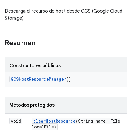
Descarga el recurso de host desde GCS (Google Cloud
Storage).
Resumen
Constructores públicos
GCSHost
Resource
Manager
()
Métodos protegidos
void
clear
Host
Resource
(String name
,
File
local
File)