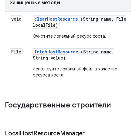
Защищенные методы
void
clear
Host
Resource
(String name
,
File
local
File)
Очистите локальный ресурс хоста.
File
fetch
Host
Resource
(String name
,
String value)
Используйте локальный файл в качестве
ресурса хоста.
Государственные строители
Local
Host
Resource
Manager