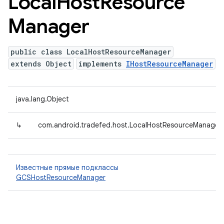
Local
Host
Resource
Manager
public class LocalHostResourceManager
extends Object
implements
IHostResourceManager
java.lang.Object
↳
com.android.tradefed.host.LocalHostResourceManager
Известные прямые подклассы
GCSHostResourceManager