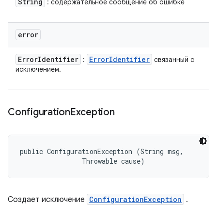
String
: содержательное сообщение об ошибке
error
Error
Identifier
Error
Identifier
:
связанный с
исключением.
Configuration
Exception
public ConfigurationException (String msg, 

                Throwable cause)
Создает исключение
ConfigurationException
.