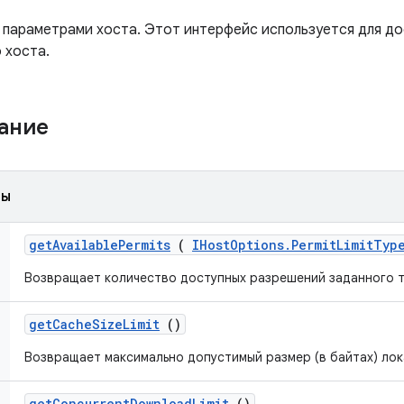
 параметрами хоста. Этот интерфейс используется для до
 хоста.
жание
ды
get
Available
Permits
(
IHost
Options
.
Permit
Limit
Typ
Возвращает количество доступных разрешений заданного т
get
Cache
Size
Limit
()
Возвращает максимально допустимый размер (в байтах) лок
get
Concurrent
Download
Limit
()