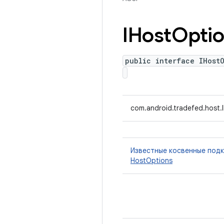
IHost
Opti
public interface IHost
com.android.tradefed.host.
Известные косвенные под
HostOptions