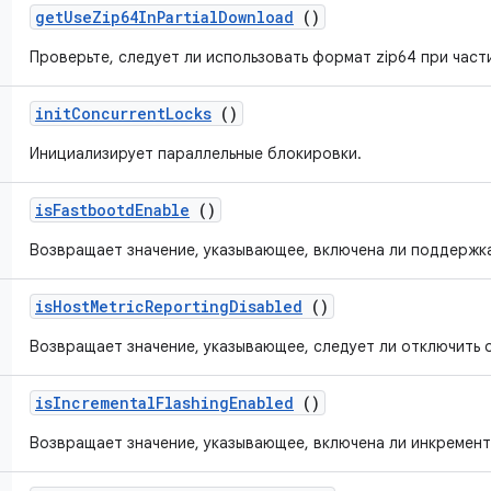
get
Use
Zip64In
Partial
Download
()
Проверьте, следует ли использовать формат zip64 при части
init
Concurrent
Locks
()
Инициализирует параллельные блокировки.
is
Fastbootd
Enable
()
Возвращает значение, указывающее, включена ли поддержка
is
Host
Metric
Reporting
Disabled
()
Возвращает значение, указывающее, следует ли отключить 
is
Incremental
Flashing
Enabled
()
Возвращает значение, указывающее, включена ли инкремент