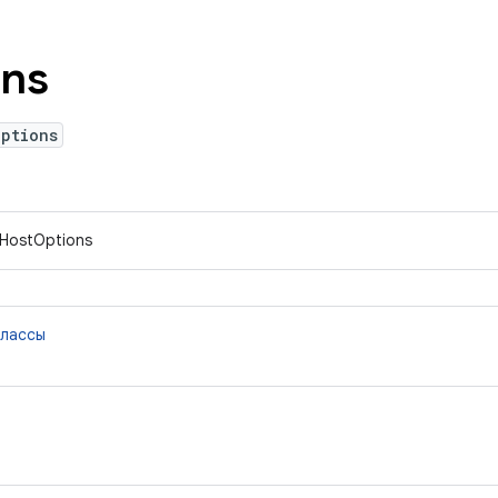
ons
Options
IHostOptions
классы