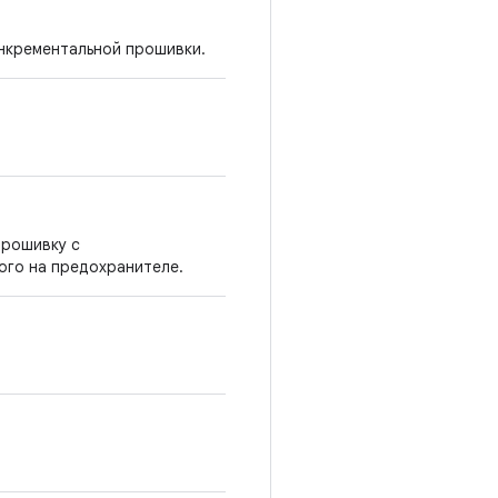
инкрементальной прошивки.
прошивку с
ого на предохранителе.