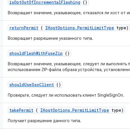
is
Opt
Out
Of
Incremental
Flashing
()
Возвращает значение, указывающее, отказался ли хост от 
return
Permit
(
IHost
Options
.
Permit
Limit
Type
type)
Возвращает разрешение указанного типа.
should
Flash
With
Fuse
Zip
()
Возвращает значение, указывающее, следует ли выполнять 
использованием ZIP-файла образа устройства, установленн
should
Use
Sso
Client
()
Проверьте, следует ли использовать клиент SingleSignOn.
take
Permit
(
IHost
Options
.
Permit
Limit
Type
type)
Получает разрешение данного типа.