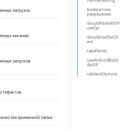
mentalFlashing
возвратное
нных загрузок.
разрешение
shouldFlashWithF
useZip
енных миганий.
shouldUseSsoCli
ent
takePermit
useAndroidBuild
енных запусков
ApiV4
validateOptions
артефактов.
качестве временной папки.