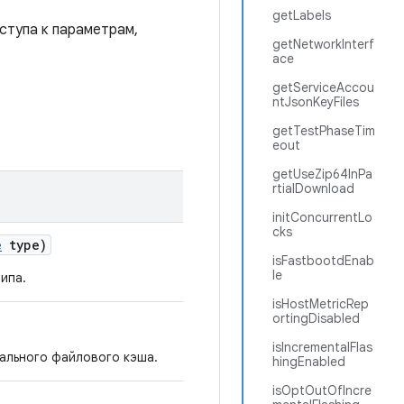
getLabels
ступа к параметрам,
getNetworkInterf
ace
getServiceAccou
ntJsonKeyFiles
getTestPhaseTim
eout
getUseZip64InPa
rtialDownload
initConcurrentLo
cks
e
type)
isFastbootdEnab
le
ипа.
isHostMetricRep
ortingDisabled
isIncrementalFlas
ального файлового кэша.
hingEnabled
isOptOutOfIncre