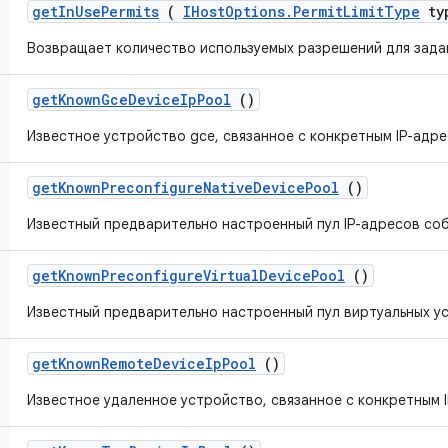
get
In
Use
Permits
(
IHost
Options
.
Permit
Limit
Type
ty
Возвращает количество используемых разрешений для зада
get
Known
Gce
Device
Ip
Pool
()
Известное устройство gce, связанное с конкретным IP-адре
get
Known
Preconfigure
Native
Device
Pool
()
Известный предварительно настроенный пул IP-адресов со
get
Known
Preconfigure
Virtual
Device
Pool
()
Известный предварительно настроенный пул виртуальных у
get
Known
Remote
Device
Ip
Pool
()
Известное удаленное устройство, связанное с конкретным 