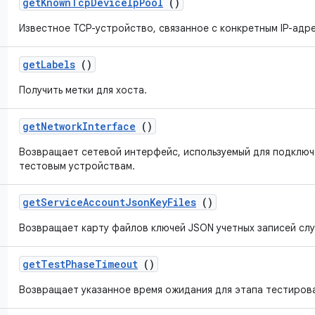
get
Known
Tcp
Device
Ip
Pool
()
Известное TCP-устройство, связанное с конкретным IP-адр
get
Labels
()
Получить метки для хоста.
get
Network
Interface
()
Возвращает сетевой интерфейс, используемый для подключ
тестовым устройствам.
get
Service
Account
Json
Key
Files
()
Возвращает карту файлов ключей JSON учетных записей сл
get
Test
Phase
Timeout
()
Возвращает указанное время ожидания для этапа тестиров