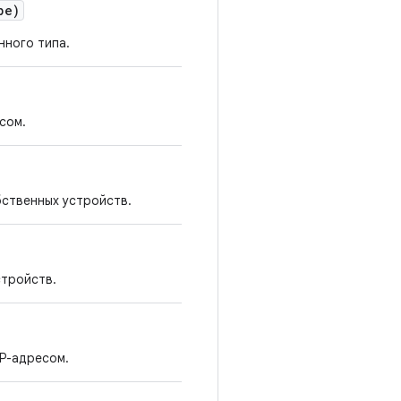
pe)
нного типа.
сом.
бственных устройств.
стройств.
IP-адресом.