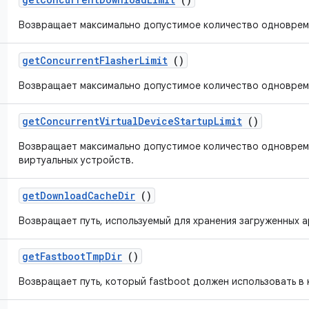
Возвращает максимально допустимое количество одновреме
get
Concurrent
Flasher
Limit
()
Возвращает максимально допустимое количество одноврем
get
Concurrent
Virtual
Device
Startup
Limit
()
Возвращает максимально допустимое количество одноврем
виртуальных устройств.
get
Download
Cache
Dir
()
Возвращает путь, используемый для хранения загруженных 
get
Fastboot
Tmp
Dir
()
Возвращает путь, который fastboot должен использовать в 