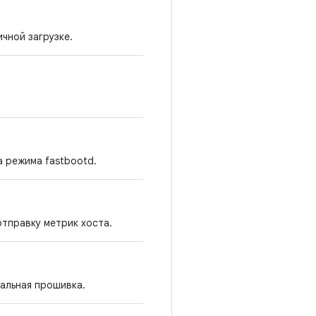
чной загрузке.
 режима fastbootd.
отправку метрик хоста.
альная прошивка.