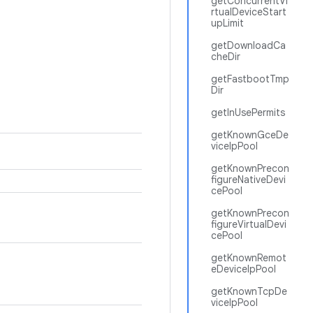
getConcurrentVi
rtualDeviceStart
upLimit
getDownloadCa
cheDir
getFastbootTmp
Dir
getInUsePermits
getKnownGceDe
viceIpPool
getKnownPrecon
figureNativeDevi
cePool
getKnownPrecon
figureVirtualDevi
cePool
getKnownRemot
eDeviceIpPool
getKnownTcpDe
viceIpPool