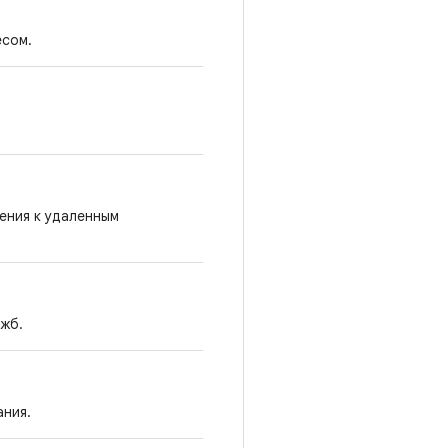
есом.
ения к удаленным
ужб.
ания.