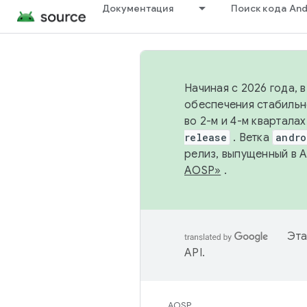
Документация
Поиск кода And
Начиная с 2026 года, 
обеспечения стабильн
во 2-м и 4-м квартала
release
. Ветка
andro
релиз, выпущенный в 
AOSP»
.
Эта
API
.
AOSP