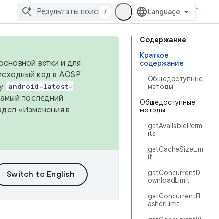
/
Содержание
Краткое
основной ветки и для
содержание
исходный код в AOSP
Общедоступные
ку
android-latest-
методы
 самый последний
Общедоступные
здел «Изменения в
методы
getAvailablePerm
its
getCacheSizeLim
it
getConcurrentD
ownloadLimit
getConcurrentFl
asherLimit