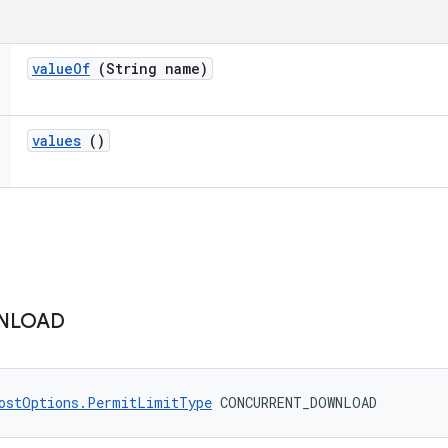
value
Of
(String name)
values
()
NLOAD
ostOptions.PermitLimitType
 CONCURRENT_DOWNLOAD