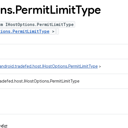
ons
.
Permit
Limit
Type
m IHostOptions.PermitLimitType
tions.PermitLimitType
>
ndroid.tradefed.host.IHostOptions.PermitLimitType
>
adefed.host.IHostOptions.PermitLimitType
্ণনা