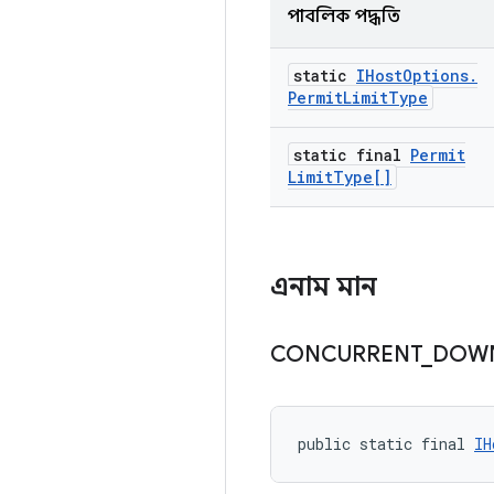
পাবলিক পদ্ধতি
static
IHost
Options
.
Permit
Limit
Type
static final
Permit
Limit
Type[]
এনাম মান
CONCURRENT
_
DOW
public static final 
IH