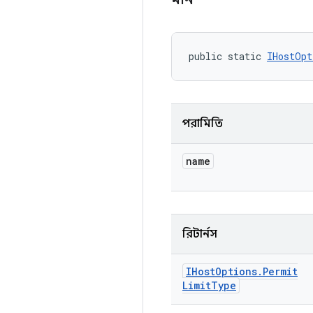
public static 
IHostOpt
পরামিতি
name
রিটার্নস
IHost
Options
.
Permit
Limit
Type