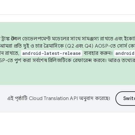
াঙ্ক স্টেবল ডেভেলপমেন্ট মডেলের সাথে সামঞ্জস্য রাখতে এবং ইকোসিস্ট
ে, আমরা প্রতি দুই ও চার ত্রৈমাসিকে (Q2 এবং Q4) AOSP-তে সোর্স
ান রাখতে,
android-latest-release
ব্যবহার করুন।
android
বদা AOSP-তে পুশ করা সর্বশেষ রিলিজটিকে রেফারেন্স করবে। আরও তথ্যের
এই পৃষ্ঠাটি
Cloud Translation API
অনুবাদ করেছে।