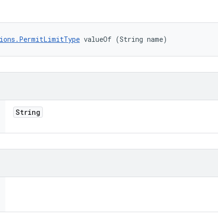
ions.PermitLimitType
 valueOf (String name)
String