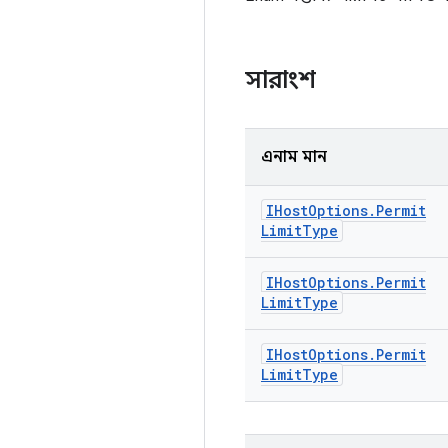
সারাংশ
এনাম মান
IHost
Options
.
Permit
Limit
Type
IHost
Options
.
Permit
Limit
Type
IHost
Options
.
Permit
Limit
Type