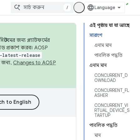
/
এই পৃষ্ঠায় যা যা আছে
সারাংশ
েমের জন্য প্ল্যাটফর্মের
এনাম মান
 কোড প্রকাশ করব। AOSP
-latest-release
পাবলিক পদ্ধতি
 জন্য,
Changes to AOSP
এনাম মান
CONCURRENT_D
OWNLOAD
CONCURRENT_FL
ASHER
CONCURRENT_VI
RTUAL_DEVICE_S
TARTUP
পাবলিক পদ্ধতি
মান