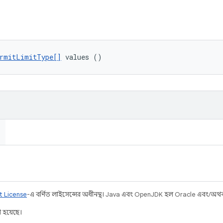
rmitLimitType[]
 values ()
t License
-এ বর্ণিত লাইসেন্সের অধীনস্থ। Java এবং OpenJDK হল Oracle এবং/অথবা তার
 হয়েছে।