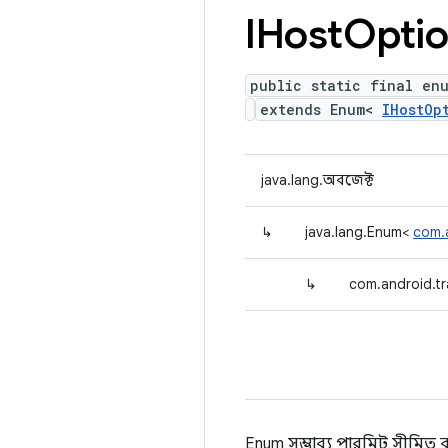
IHost
Opti
public static final enu
extends Enum<
IHostOp
java.lang.অবজেক্ট
↳
java.lang.Enum<
com.a
↳
com.android.tr
Enum সম্ভাব্য পারমিট সীমিত বর