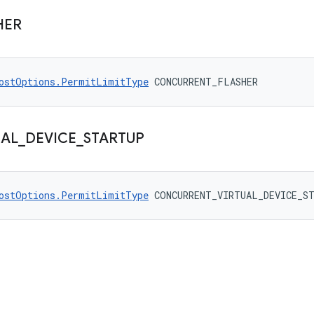
HER
ostOptions.PermitLimitType
 CONCURRENT_FLASHER
UAL
_
DEVICE
_
STARTUP
ostOptions.PermitLimitType
 CONCURRENT_VIRTUAL_DEVICE_S