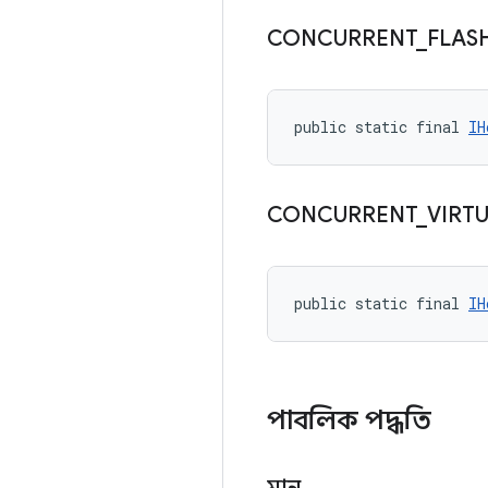
CONCURRENT
_
FLAS
public static final 
IH
CONCURRENT
_
VIRT
public static final 
IH
পাবলিক পদ্ধতি
মান