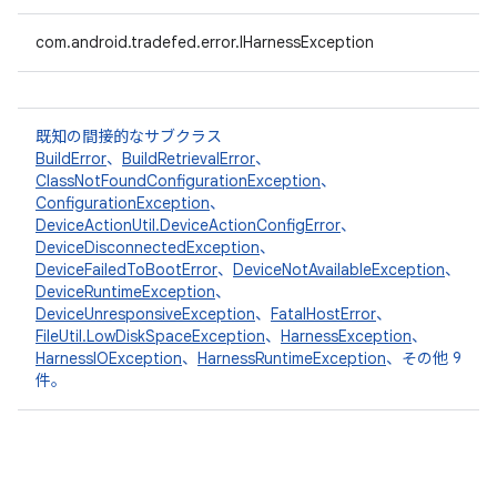
com.android.tradefed.error.IHarnessException
既知の間接的なサブクラス
BuildError
、
BuildRetrievalError
、
ClassNotFoundConfigurationException
、
ConfigurationException
、
DeviceActionUtil.DeviceActionConfigError
、
DeviceDisconnectedException
、
DeviceFailedToBootError
、
DeviceNotAvailableException
、
DeviceRuntimeException
、
DeviceUnresponsiveException
、
FatalHostError
、
FileUtil.LowDiskSpaceException
、
HarnessException
、
HarnessIOException
、
HarnessRuntimeException
、その他 9
件。