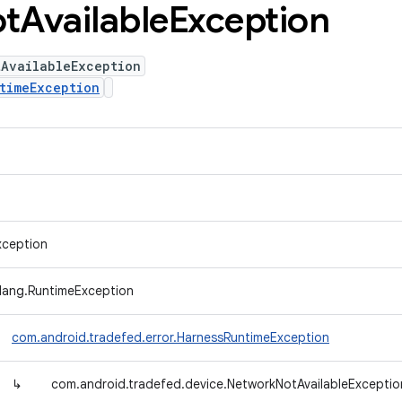
t
Available
Exception
tAvailableException
timeException
xception
.lang.RuntimeException
com.android.tradefed.error.HarnessRuntimeException
↳
com.android.tradefed.device.NetworkNotAvailableExceptio