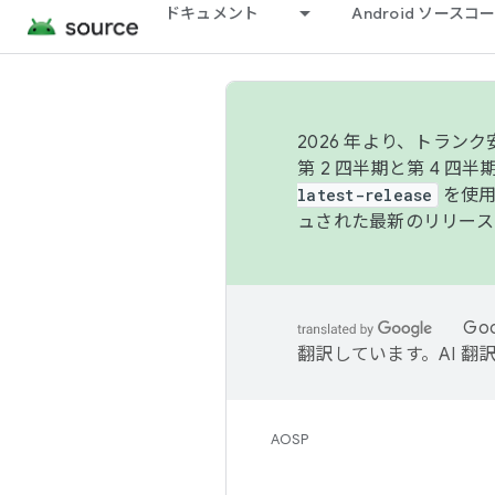
ドキュメント
Android ソース
2026 年より、トラ
第 2 四半期と第 4 四
latest-release
を使用
ュされた最新のリリース
Go
翻訳しています。AI 
AOSP