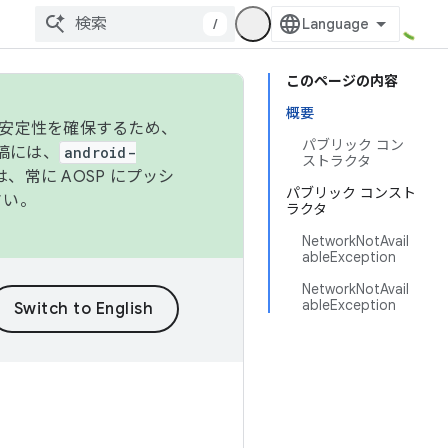
/
このページの内容
概要
の安定性を確保するため、
パブリック コン
投稿には、
android-
ストラクタ
、常に AOSP にプッシ
パブリック コンスト
さい。
ラクタ
NetworkNotAvail
ableException
NetworkNotAvail
ableException