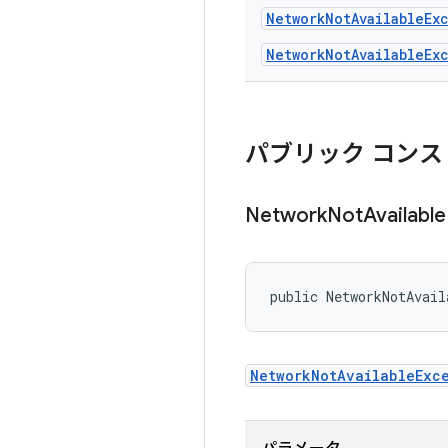
Network
Not
Available
Ex
NetworkNotAvailableEx
パブリック コンス
Network
Not
Available
public NetworkNotAvail
NetworkNotAvailableExc