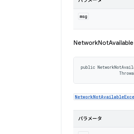
パラメータ
msg
Network
Not
Available
public NetworkNotAvail
                Throwa
NetworkNotAvailableExc
パラメータ