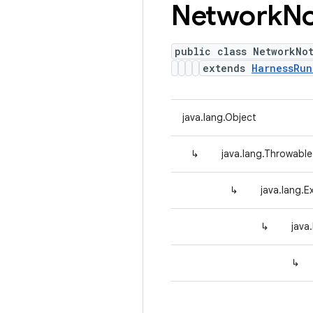
Network
No
public class NetworkNo
extends
HarnessRun
java.lang.Object
↳
java.lang.Throwable
↳
java.lang.E
↳
java
↳