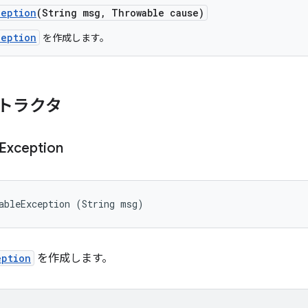
ception
(String msg
,
Throwable cause)
ception
を作成します。
トラクタ
Exception
ableException (String msg)
eption
を作成します。