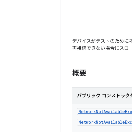
デバイスがテストのためにネ
再接続できない場合にスロ
概要
パブリック コンストラク
Network
Not
Available
Ex
NetworkNotAvailableEx