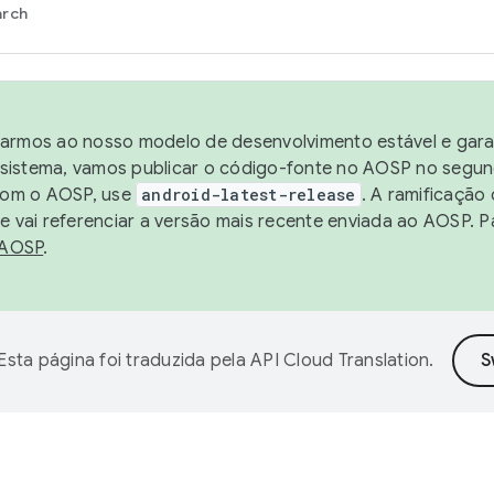
arch
harmos ao nosso modelo de desenvolvimento estável e garan
sistema, vamos publicar o código-fonte no AOSP no segund
 com o AOSP, use
android-latest-release
. A ramificação
 vai referenciar a versão mais recente enviada ao AOSP. P
 AOSP
.
Esta página foi traduzida pela
API Cloud Translation
.