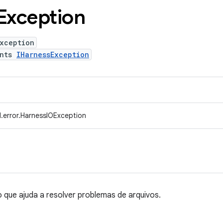
Exception
Exception
ents
IHarnessException
.error.HarnessIOException
que ajuda a resolver problemas de arquivos.