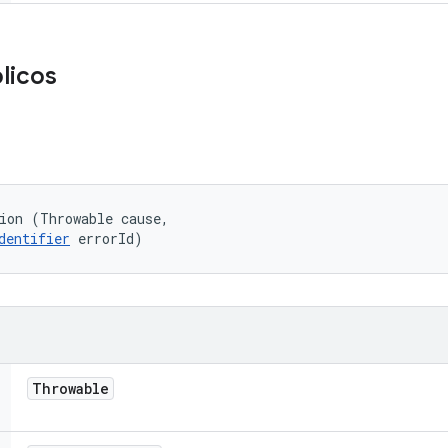
licos
ion (Throwable cause, 

dentifier
 errorId)
Throwable