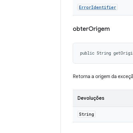
Error
Identifier
obter
Origem
public String getOrig
Retorna a origem da exceç
Devoluções
String