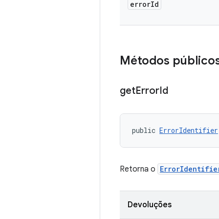
error
Id
Métodos público
get
Error
Id
public 
ErrorIdentifier
Retorna o
ErrorIdentifie
Devoluções