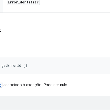
Error
Identifier
s
 getErrorId ()
r
associado à exceção. Pode ser nulo.