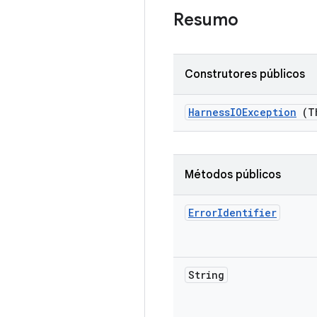
Resumo
Construtores públicos
Harness
IOException
(Th
Métodos públicos
Error
Identifier
String