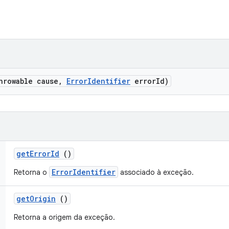
rowable cause
,
Error
Identifier
error
Id)
get
Error
Id
()
ErrorIdentifier
Retorna o
associado à exceção.
get
Origin
()
Retorna a origem da exceção.