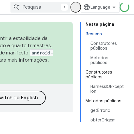
/
Nesta página
Resumo
tir a estabilidade da
Construtores
o e quarto trimestres.
públicos
 de manifesto
android-
Métodos
ara mais informações,
públicos
Construtores
públicos
HarnessIOExcept
ion
Métodos públicos
getErrorId
obterOrigem