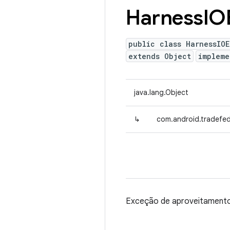
Harness
IO
public class HarnessIO
extends Object
implem
java.lang.Object
↳
com.android.tradefed
Exceção de aproveitamento 