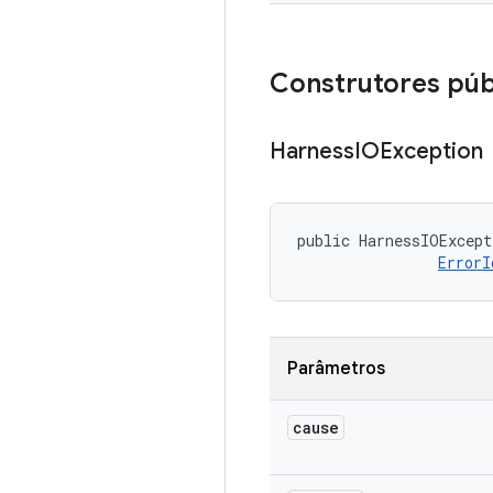
Construtores púb
Harness
IOException
public HarnessIOExcept
ErrorI
Parâmetros
cause