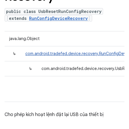
public class UsbResetRunConfigRecovery
extends
RunConfigDeviceRecovery
java.lang.Object
↳
com.android.tradefed.device.recovery.RunConfigDevi
↳
com.android.tradefed.device.recovery.UsbRe
Cho phép kích hoạt lệnh đặt lại USB của thiết bị