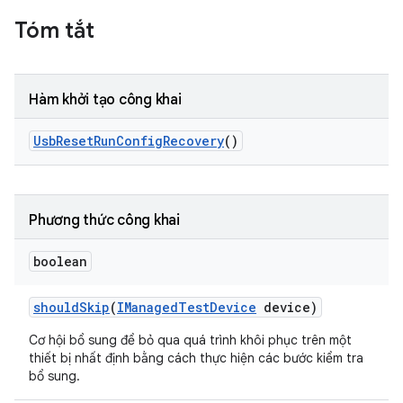
Tóm tắt
Hàm khởi tạo công khai
Usb
Reset
Run
Config
Recovery
()
Phương thức công khai
boolean
should
Skip
(
IManaged
Test
Device
device)
Cơ hội bổ sung để bỏ qua quá trình khôi phục trên một
thiết bị nhất định bằng cách thực hiện các bước kiểm tra
bổ sung.