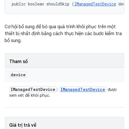
public boolean shouldSkip (
IManagedTestDevice
 devi
Cơ hội bổ sung để bỏ qua quá trình khôi phục trên một
thiết bị nhất định bằng cách thực hiện các bước kiểm tra
bổ sung.
Tham số
device
IManaged
Test
Device
IManaged
Test
Device
:
được
xem xét để khôi phục.
Giá trị trả về