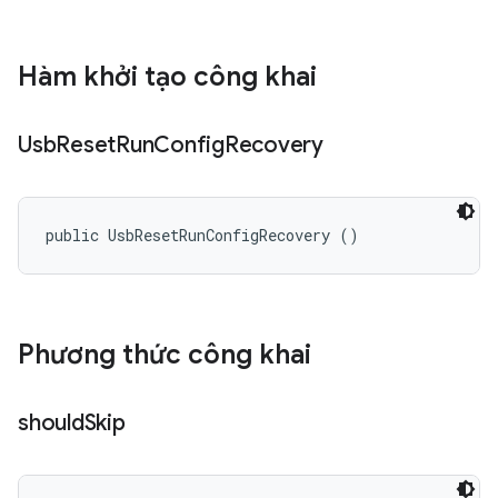
Hàm khởi tạo công khai
Usb
Reset
Run
Config
Recovery
public UsbResetRunConfigRecovery ()
Phương thức công khai
should
Skip