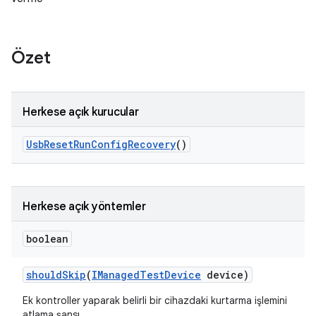
Özet
Herkese açık kurucular
Usb
Reset
Run
Config
Recovery
()
Herkese açık yöntemler
boolean
should
Skip
(
IManaged
Test
Device
device)
Ek kontroller yaparak belirli bir cihazdaki kurtarma işlemini
atlama şansı.