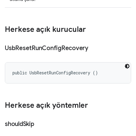
Herkese açık kurucular
Usb
Reset
Run
Config
Recovery
public UsbResetRunConfigRecovery ()
Herkese açık yöntemler
should
Skip