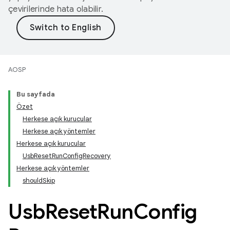
çevirilerinde hata olabilir.
AOSP
Bu sayfada
Özet
Herkese açık kurucular
Herkese açık yöntemler
Herkese açık kurucular
UsbResetRunConfigRecovery
Herkese açık yöntemler
shouldSkip
Usb
Reset
Run
Config