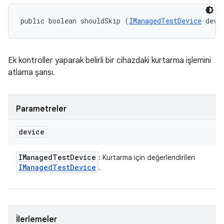
public boolean shouldSkip (
IManagedTestDevice
 devi
Ek kontroller yaparak belirli bir cihazdaki kurtarma işlemini
atlama şansı.
Parametreler
device
IManaged
Test
Device
: Kurtarma için değerlendirilen
IManaged
Test
Device
.
İlerlemeler