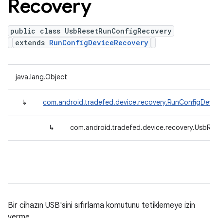
Recovery
public class UsbResetRunConfigRecovery
extends
RunConfigDeviceRecovery
java.lang.Object
↳
com.android.tradefed.device.recovery.RunConfigDevi
↳
com.android.tradefed.device.recovery.UsbRe
Bir cihazın USB'sini sıfırlama komutunu tetiklemeye izin
verme