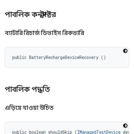
পাবলিক কনস্ট্রাক্টর
ব্যাটারি রিচার্জ ডিভাইস রিকভারি
public BatteryRechargeDeviceRecovery ()
পাবলিক পদ্ধতি
এড়িয়ে যাওয়া উচিত
public boolean shouldSkip (
IManagedTestDevice
 devi