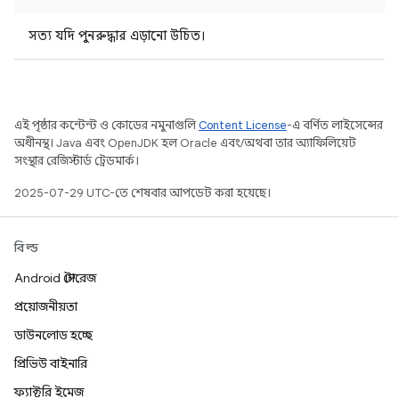
সত্য যদি পুনরুদ্ধার এড়ানো উচিত।
এই পৃষ্ঠার কন্টেন্ট ও কোডের নমুনাগুলি
Content License
-এ বর্ণিত লাইসেন্সের
অধীনস্থ। Java এবং OpenJDK হল Oracle এবং/অথবা তার অ্যাফিলিয়েট
সংস্থার রেজিস্টার্ড ট্রেডমার্ক।
2025-07-29 UTC-তে শেষবার আপডেট করা হয়েছে।
বিল্ড
Android স্টোরেজ
প্রয়োজনীয়তা
ডাউনলোড হচ্ছে
প্রিভিউ বাইনারি
ফ্যাক্টরি ইমেজ