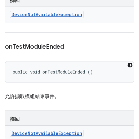
擲回
Device
Not
Available
Exception
on
Test
Module
Ended
public void onTestModuleEnded ()
允許擷取模組結束事件。
擲回
Device
Not
Available
Exception