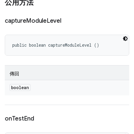
公用方法
capture
Module
Level
public boolean captureModuleLevel ()
傳回
boolean
on
Test
End