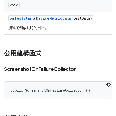
void
on
Test
Start
(
Device
Metric
Data
test
Data)
測試案例啟動時的回呼。
公用建構函式
Screenshot
On
Failure
Collector
public ScreenshotOnFailureCollector ()