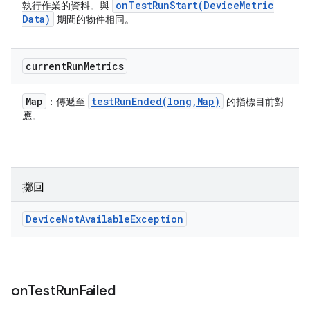
onTestRunStart(
Device
Metric
執行作業的資料。與
Data)
期間的物件相同。
current
Run
Metrics
Map
testRunEnded(
long
,
Map)
：傳遞至
的指標目前對
應。
擲回
Device
Not
Available
Exception
on
Test
Run
Failed