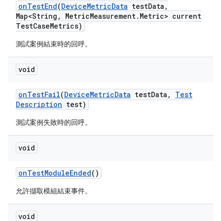
on
Test
End
(
Device
Metric
Data
test
Data
,
Map<String
,
Metric
Measurement
.
Metric> current
Test
Case
Metrics)
測試案例結束時的回呼。
void
on
Test
Fail
(
Device
Metric
Data
test
Data
,
Test
Description
test)
測試案例失敗時的回呼。
void
on
Test
Module
Ended
()
允許擷取模組結束事件。
void