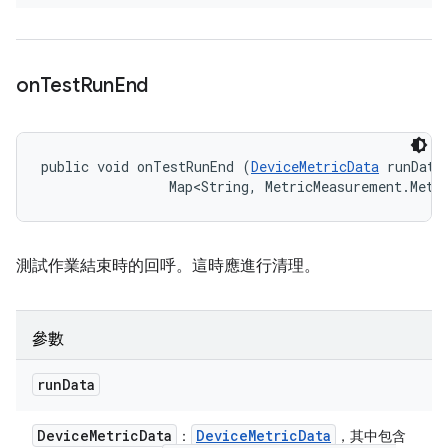
on
Test
Run
End
public void onTestRunEnd (
DeviceMetricData
 runData,
                Map<String, MetricMeasurement.Metr
測試作業結束時的回呼。這時應進行清理。
參數
run
Data
Device
Metric
Data
Device
Metric
Data
：
，其中包含