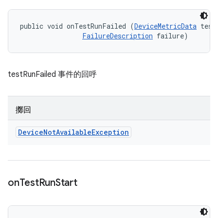
public void onTestRunFailed (
DeviceMetricData
 testD
FailureDescription
 failure)
testRunFailed 事件的回呼
擲回
Device
Not
Available
Exception
on
Test
Run
Start