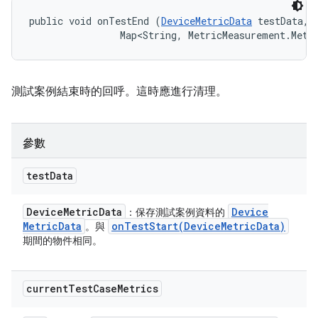
public void onTestEnd (
DeviceMetricData
 testData, 

                Map<String, MetricMeasurement.Metr
測試案例結束時的回呼。這時應進行清理。
參數
test
Data
Device
Metric
Data
Device
：保存測試案例資料的
Metric
Data
onTestStart(
Device
Metric
Data)
。與
期間的物件相同。
current
Test
Case
Metrics