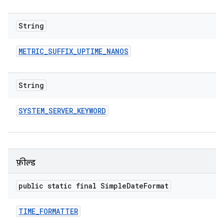
String
METRIC
_
SUFFIX
_
UPTIME
_
NANOS
String
SYSTEM
_
SERVER
_
KEYWORD
फ़ील्ड
public static final Simple
Date
Format
TIME
_
FORMATTER