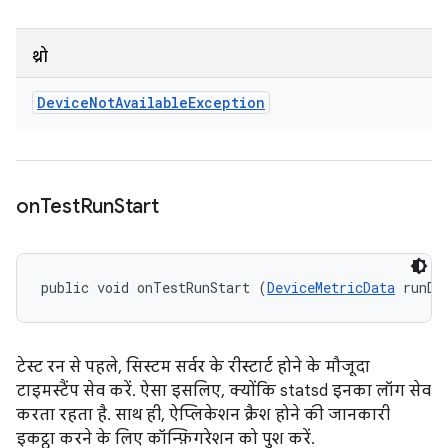
थ्रो
Device
Not
Available
Exception
on
Test
Run
Start
public void onTestRunStart (
DeviceMetricData
 runDa
टेस्ट रन से पहले, सिस्टम सर्वर के रीस्टार्ट होने के मौजूदा
टाइमस्टैंप सेव करें. ऐसा इसलिए, क्योंकि statsd इनका लॉग सेव
करता रहता है. साथ ही, ऐप्लिकेशन क्रैश होने की जानकारी
इकट्ठा करने के लिए कॉन्फ़िगरेशन को पुश करें.