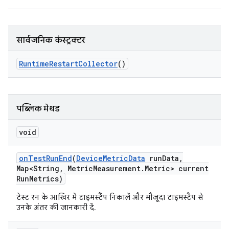
सार्वजनिक कंस्ट्रक्टर
Runtime
Restart
Collector
()
पब्लिक मेथड
void
on
Test
Run
End
(
Device
Metric
Data
run
Data
,
Map<String
,
Metric
Measurement
.
Metric> current
Run
Metrics)
टेस्ट रन के आखिर में टाइमस्टैंप निकालें और मौजूदा टाइमस्टैंप से
उनके अंतर की जानकारी दें.