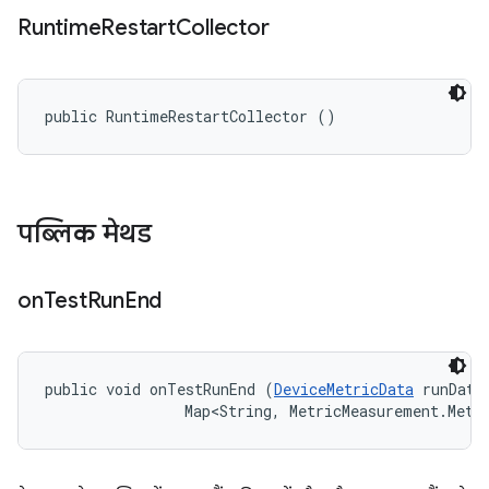
Runtime
Restart
Collector
public RuntimeRestartCollector ()
पब्लिक मेथड
on
Test
Run
End
public void onTestRunEnd (
DeviceMetricData
 runData,
                Map<String, MetricMeasurement.Metr