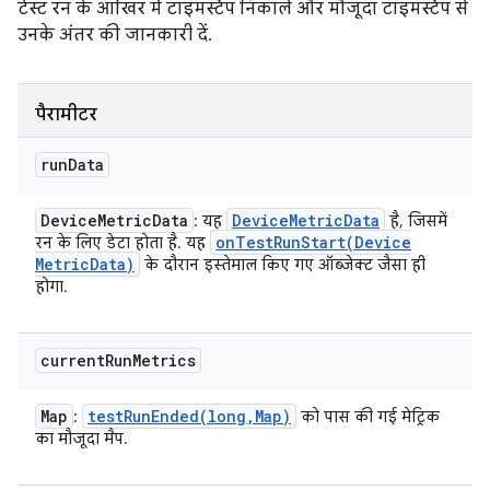
टेस्ट रन के आखिर में टाइमस्टैंप निकालें और मौजूदा टाइमस्टैंप से
उनके अंतर की जानकारी दें.
पैरामीटर
run
Data
Device
Metric
Data
Device
Metric
Data
: यह
है, जिसमें
onTestRunStart(
Device
रन के लिए डेटा होता है. यह
Metric
Data)
के दौरान इस्तेमाल किए गए ऑब्जेक्ट जैसा ही
होगा.
current
Run
Metrics
Map
testRunEnded(
long
,
Map)
:
को पास की गई मेट्रिक
का मौजूदा मैप.