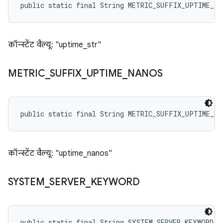
public static final String METRIC_SUFFIX_UPTIME_F
कॉन्स्टेंट वैल्यू: "uptime_str"
METRIC
_
SUFFIX
_
UPTIME
_
NANOS
public static final String METRIC_SUFFIX_UPTIME_NA
कॉन्स्टेंट वैल्यू: "uptime_nanos"
SYSTEM
_
SERVER
_
KEYWORD
public static final String SYSTEM_SERVER_KEYWORD