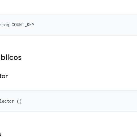
ring COUNT_KEY
blicos
tor
lector ()
s