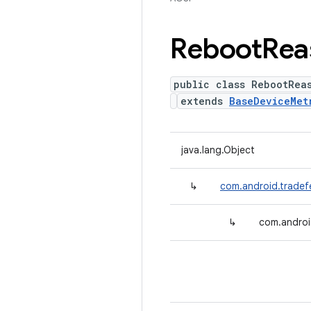
Reboot
Rea
public class RebootRea
extends
BaseDeviceMet
java.lang.Object
↳
com.android.tradef
↳
com.androi