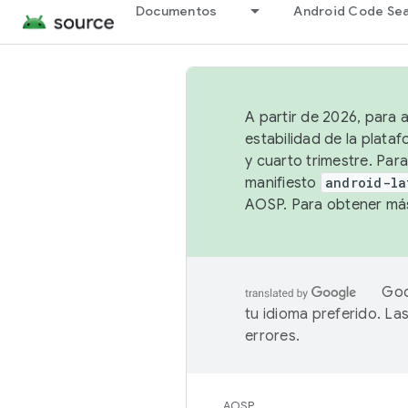
Documentos
Android Code Se
A partir de 2026, para 
estabilidad de la plata
y cuarto trimestre. Para
manifiesto
android-la
AOSP. Para obtener más
Goo
tu idioma preferido. L
errores.
AOSP