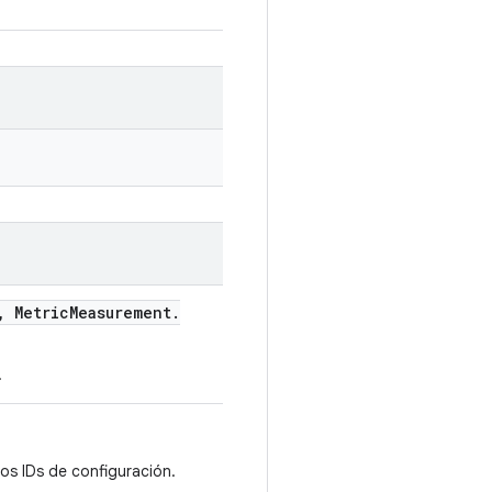
,
Metric
Measurement
.
.
los IDs de configuración.