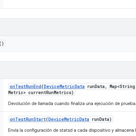
()
on
Test
Run
End
(
Device
Metric
Data
run
Data
,
Map<String
Metric> current
Run
Metrics)
Devolución de llamada cuando finaliza una ejecución de prueba
on
Test
Run
Start
(
Device
Metric
Data
run
Data)
Envía la configuración de statsd a cada dispositivo y almacena 