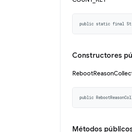
public static final St
Constructores pú
Reboot
Reason
Collec
public RebootReasonCol
Métodos público