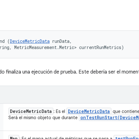
nd (
DeviceMetricData
 runData, 

ring, MetricMeasurement.Metric> currentRunMetrics)
o finaliza una ejecución de prueba. Este debería ser el moment
Device
Metric
Data
Device
Metric
Data
: Es el
que contiene 
onTestRunStart(
Device
M
Será el mismo objeto que durante
Map
testRunEn
: Es el mapa actual de métricas que se pasa a