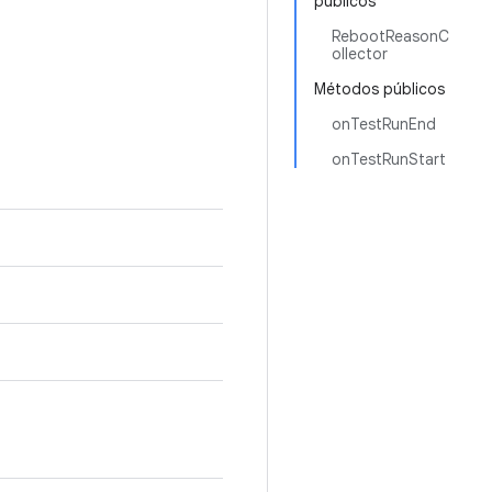
públicos
RebootReasonC
ollector
Métodos públicos
onTestRunEnd
onTestRunStart