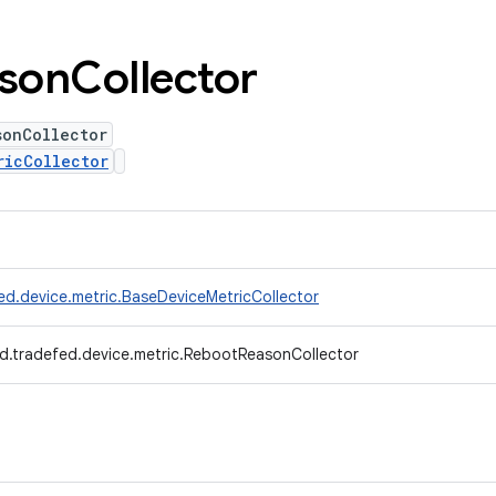
son
Collector
sonCollector
ricCollector
ed.device.metric.BaseDeviceMetricCollector
d.tradefed.device.metric.RebootReasonCollector