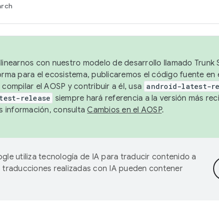
arch
alinearnos con nuestro modelo de desarrollo llamado Trunk S
forma para el ecosistema, publicaremos el código fuente en
 compilar el AOSP y contribuir a él, usa
android-latest-r
test-release
siempre hará referencia a la versión más reci
 información, consulta
Cambios en el AOSP
.
gle utiliza tecnología de IA para traducir contenido a
as traducciones realizadas con IA pueden contener