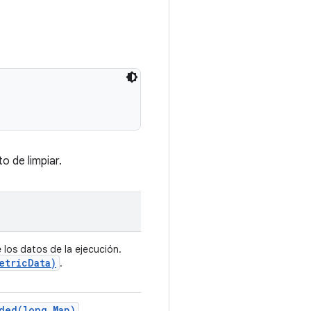
o de limpiar.
los datos de la ejecución.
etric
Data)
.
ded(
long
,
Map)
.