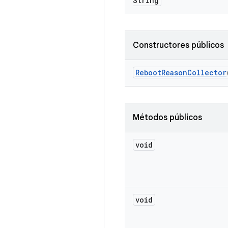
String
Constructores públicos
Reboot
Reason
Collector
Métodos públicos
void
void