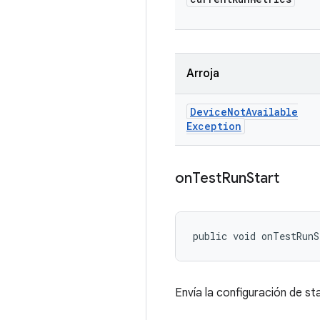
Arroja
Device
Not
Available
Exception
on
Test
Run
Start
public void onTestRunS
Envía la configuración de st