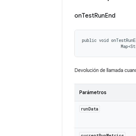
on
Test
Run
End
public void onTestRunE
                Map<St
Devolución de llamada cuand
Parámetros
run
Data
current
Run
Metrics