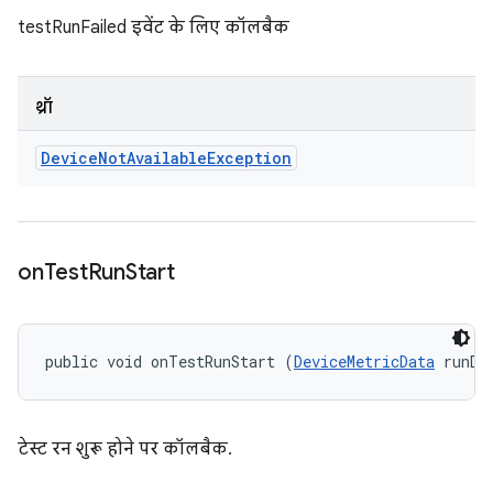
testRunFailed इवेंट के लिए कॉलबैक
थ्रॉ
Device
Not
Available
Exception
on
Test
Run
Start
public void onTestRunStart (
DeviceMetricData
 runDa
टेस्ट रन शुरू होने पर कॉलबैक.