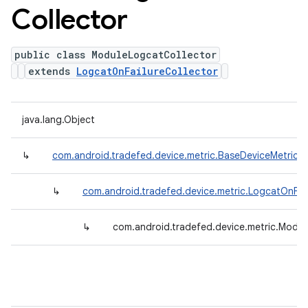
Collector
public class ModuleLogcatCollector
extends
LogcatOnFailureCollector
java.lang.Object
↳
com.android.tradefed.device.metric.BaseDeviceMetricCo
↳
com.android.tradefed.device.metric.LogcatOnFail
↳
com.android.tradefed.device.metric.Modul