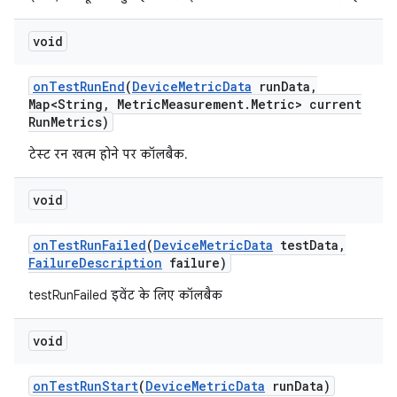
void
on
Test
Run
End
(
Device
Metric
Data
run
Data
,
Map<String
,
Metric
Measurement
.
Metric> current
Run
Metrics)
टेस्ट रन खत्म होने पर कॉलबैक.
void
on
Test
Run
Failed
(
Device
Metric
Data
test
Data
,
Failure
Description
failure)
testRunFailed इवेंट के लिए कॉलबैक
void
on
Test
Run
Start
(
Device
Metric
Data
run
Data)