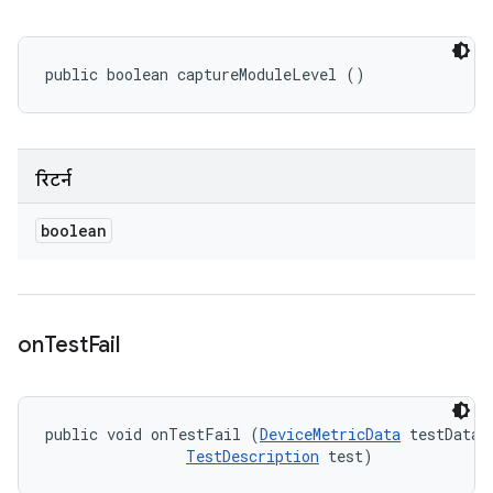
public boolean captureModuleLevel ()
रिटर्न
boolean
on
Test
Fail
public void onTestFail (
DeviceMetricData
 testData, 
TestDescription
 test)