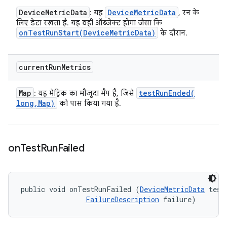
Device
Metric
Data
Device
Metric
Data
: यह
, रन के
लिए डेटा रखता है. यह वही ऑब्जेक्ट होगा जैसा कि
onTestRunStart(
Device
Metric
Data)
के दौरान.
current
Run
Metrics
Map
testRunEnded(
: यह मेट्रिक का मौजूदा मैप है, जिसे
long
,
Map)
को पास किया गया है.
on
Test
Run
Failed
public void onTestRunFailed (
DeviceMetricData
 testD
FailureDescription
 failure)