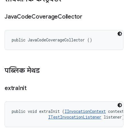
Java
Code
Coverage
Collector
public JavaCodeCoverageCollector ()
पब्लिक मेथड
extra
Init
public void extraInit (
IInvocationContext
 context, 
ITestInvocationListener
 listener)