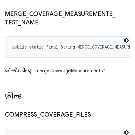
MERGE
_
COVERAGE
_
MEASUREMENTS
_
TEST
_
NAME
public static final String MERGE_COVERAGE_MEASUREM
कॉन्स्टेंट वैल्यू: "mergeCoverageMeasurements"
फ़ील्ड
COMPRESS
_
COVERAGE
_
FILES