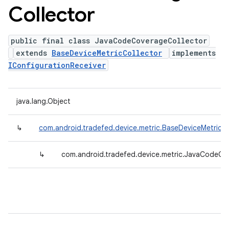
Collector
public final class JavaCodeCoverageCollector
extends
BaseDeviceMetricCollector
implements
IConfigurationReceiver
java.lang.Object
↳
com.android.tradefed.device.metric.BaseDeviceMetricCo
↳
com.android.tradefed.device.metric.JavaCodeCo