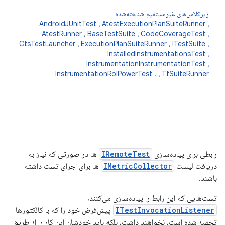
زیرکلاس‌های غیرمستقیم شناخته‌شده
AndroidJUnitTest
،
AtestExecutionPlanSuiteRunner
،
AtestRunner
،
BaseTestSuite
،
CodeCoverageTest
،
CtsTestLauncher
،
ExecutionPlanSuiteRunner
،
ITestSuite
،
InstalledInstrumentationsTest
،
InstrumentationInstrumentationTest
،
InstrumentationRolPowerTest
.
،
TfSuiteRunner
رابطی برای پیاده‌سازی
IRemoteTest
ها در صورتی که نیاز به
دریافت لیست
IMetricCollector
ها برای اجرای تست داشته
باشند.
تست‌هایی که این رابط را پیاده‌سازی می‌کنند،
ITestInvocationListener
پیش‌فرض خود را که با کالکتورها
تجهیز شده است، نخواهند داشت، بلکه باید خودشان این کار را از طریق