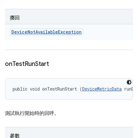
擲回
Device
Not
Available
Exception
on
Test
Run
Start
public void onTestRunStart (
DeviceMetricData
 runDa
測試執行開始時的回呼。
參數