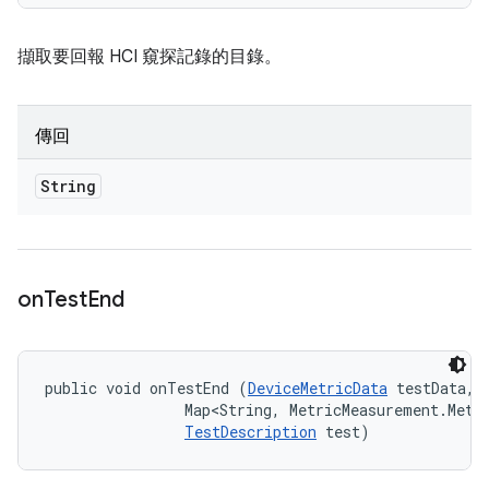
擷取要回報 HCI 窺探記錄的目錄。
傳回
String
on
Test
End
public void onTestEnd (
DeviceMetricData
 testData, 

                Map<String, MetricMeasurement.Metri
TestDescription
 test)