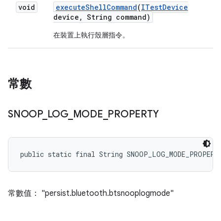
void
execute
Shell
Command
(
ITest
Device
device
,
String command)
在裝置上執行殼層指令。
常數
SNOOP
_
LOG
_
MODE
_
PROPERTY
public static final String SNOOP_LOG_MODE_PROPERT
常數值： "persist.bluetooth.btsnooplogmode"