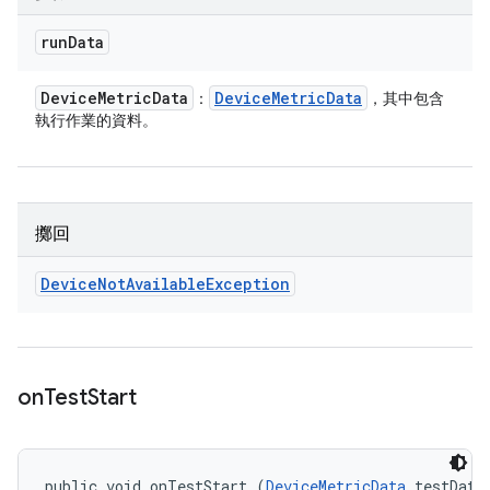
run
Data
Device
Metric
Data
Device
Metric
Data
：
，其中包含
執行作業的資料。
擲回
Device
Not
Available
Exception
on
Test
Start
public void onTestStart (
DeviceMetricData
 testData