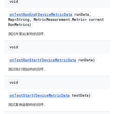
void
on
Test
Run
End
(
Device
Metric
Data
run
Data
,
Map<String
,
Metric
Measurement
.
Metric> current
Run
Metrics)
測試作業結束時的回呼。
void
on
Test
Run
Start
(
Device
Metric
Data
run
Data)
測試執行開始時的回呼。
void
on
Test
Start
(
Device
Metric
Data
test
Data)
測試案例啟動時的回呼。