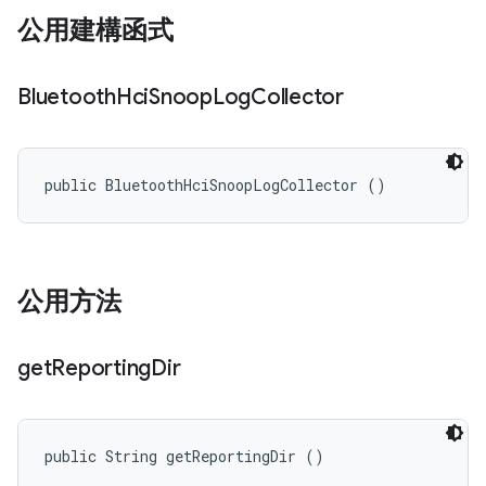
公用建構函式
Bluetooth
Hci
Snoop
Log
Collector
public BluetoothHciSnoopLogCollector ()
公用方法
get
Reporting
Dir
public String getReportingDir ()