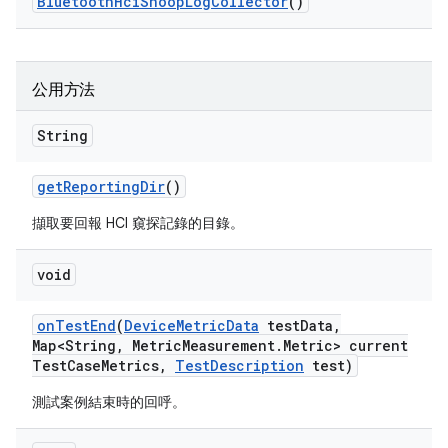
Bluetooth
Hci
Snoop
Log
Collector
()
公用方法
String
get
Reporting
Dir
()
擷取要回報 HCI 窺探記錄的目錄。
void
on
Test
End
(
Device
Metric
Data
test
Data
,
Map<String
,
Metric
Measurement
.
Metric> current
Test
Case
Metrics
,
Test
Description
test)
測試案例結束時的回呼。