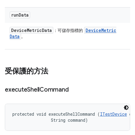
run
Data
Device
Metric
Data
Device
Metric
：可儲存指標的
Data
。
受保護的方法
execute
Shell
Command
protected void executeShellCommand (
ITestDevice
 de
                String command)