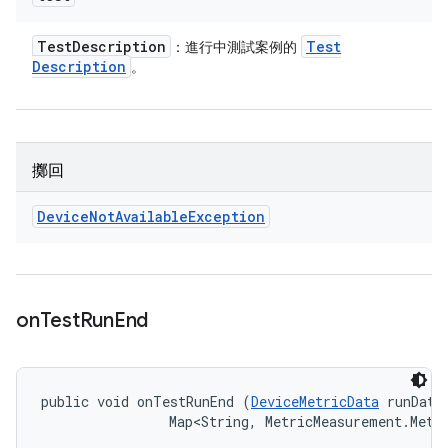
Test
Description
Test
：進行中測試案例的
Description
。
擲回
Device
Not
Available
Exception
on
Test
Run
End
public void onTestRunEnd (
DeviceMetricData
 runData,
                Map<String, MetricMeasurement.Metr