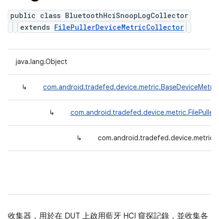
public class BluetoothHciSnoopLogCollector
extends
FilePullerDeviceMetricCollector
java.lang.Object
↳
com.android.tradefed.device.metric.BaseDeviceMetric
↳
com.android.tradefed.device.metric.FilePuller
↳
com.android.tradefed.device.metric
收集器，用於在 DUT 上啟用藍牙 HCI 窺探記錄，並收集各