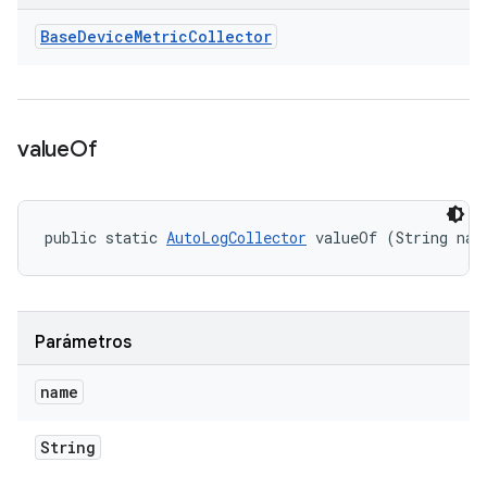
Base
Device
Metric
Collector
value
Of
public static 
AutoLogCollector
 valueOf (String nam
Parámetros
name
String