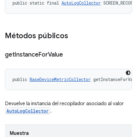
public static final 
AutoLogCollector
 SCREEN_RECORD
Métodos públicos
get
Instance
For
Value
public 
BaseDeviceMetricCollector
 getInstanceForVal
Devuelve la instancia del recopilador asociado al valor
AutoLogCollector
.
Muestra