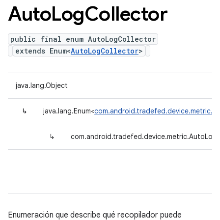
Auto
Log
Collector
public final enum AutoLogCollector
extends Enum<
AutoLogCollector
>
java.lang.Object
↳
java.lang.Enum<
com.android.tradefed.device.metric.A
↳
com.android.tradefed.device.metric.AutoLogC
Enumeración que describe qué recopilador puede