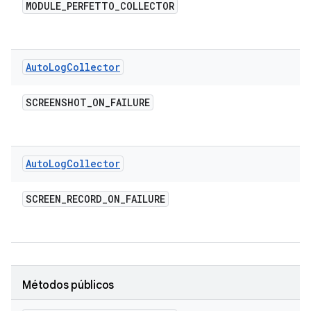
MODULE
_
PERFETTO
_
COLLECTOR
Auto
Log
Collector
SCREENSHOT
_
ON
_
FAILURE
Auto
Log
Collector
SCREEN
_
RECORD
_
ON
_
FAILURE
Métodos públicos