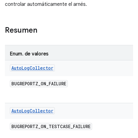
controlar automáticamente el arnés.
Resumen
Enum
.
de valores
Auto
Log
Collector
BUGREPORTZ
_
ON
_
FAILURE
Auto
Log
Collector
BUGREPORTZ
_
ON
_
TESTCASE
_
FAILURE