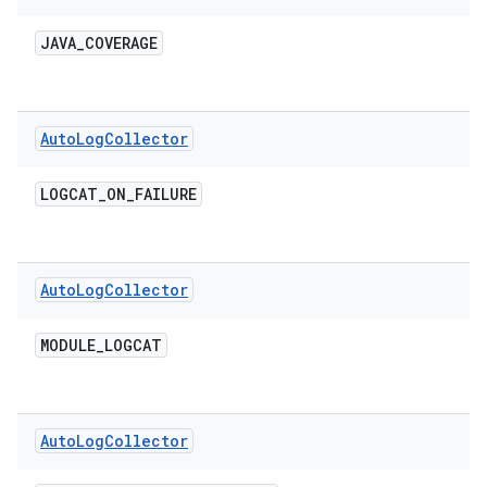
JAVA
_
COVERAGE
Auto
Log
Collector
LOGCAT
_
ON
_
FAILURE
Auto
Log
Collector
MODULE
_
LOGCAT
Auto
Log
Collector