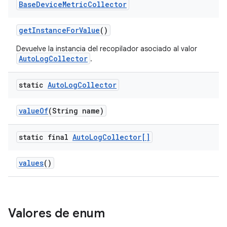
Base
Device
Metric
Collector
get
Instance
For
Value
()
Devuelve la instancia del recopilador asociado al valor
AutoLogCollector
.
static
Auto
Log
Collector
value
Of
(String name)
static final
Auto
Log
Collector[]
values
()
Valores de enum