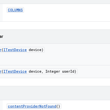
COLUMNS
ar
r
(
ITest
Device
device)
r
(
ITest
Device
device
,
Integer user
Id)
content
Provider
Not
Found
()