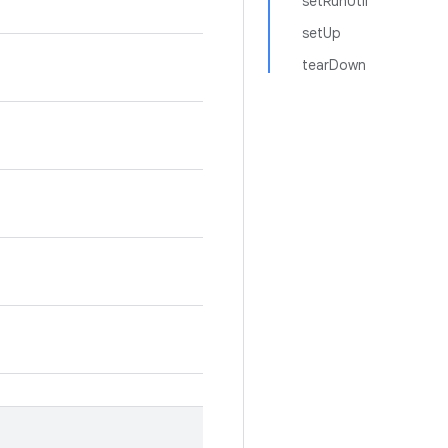
setRunUtil
setUp
tearDown