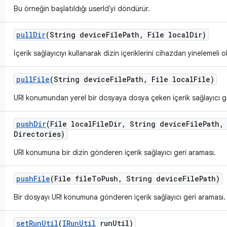
Bu örneğin başlatıldığı userId'yi döndürür.
pull
Dir
(String device
File
Path
,
File local
Dir)
İçerik sağlayıcıyı kullanarak dizin içeriklerini cihazdan yinelemeli o
pull
File
(String device
File
Path
,
File local
File)
URI konumundan yerel bir dosyaya dosya çeken içerik sağlayıcı g
push
Dir
(File local
File
Dir
,
String device
File
Path
,
Directories)
URI konumuna bir dizin gönderen içerik sağlayıcı geri araması.
push
File
(File file
To
Push
,
String device
File
Path)
Bir dosyayı URI konumuna gönderen içerik sağlayıcı geri araması.
set
Run
Util
(
IRun
Util
run
Util)