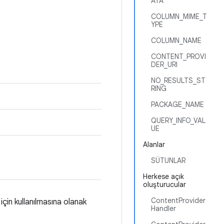
ATA
COLUMN_MIME_T
YPE
COLUMN_NAME
CONTENT_PROVI
DER_URI
NO_RESULTS_ST
RING
PACKAGE_NAME
QUERY_INFO_VAL
UE
Alanlar
SÜTUNLAR
Herkese açık
oluşturucular
ContentProvider
 için kullanılmasına olanak
Handler