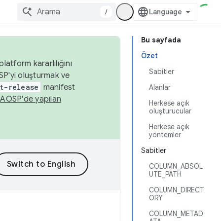
/
Bu sayfada
Özet
latform kararlılığını
Sabitler
SP'yi oluşturmak ve
t-release
manifest
Alanlar
n
AOSP'de yapılan
Herkese açık
oluşturucular
Herkese açık
yöntemler
Sabitler
COLUMN_ABSOL
UTE_PATH
COLUMN_DIRECT
ORY
COLUMN_METAD