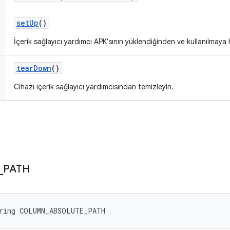
set
Up
()
İçerik sağlayıcı yardımcı APK'sının yüklendiğinden ve kullanılmay
tear
Down
()
Cihazı içerik sağlayıcı yardımcısından temizleyin.
_
PATH
tring COLUMN_ABSOLUTE_PATH