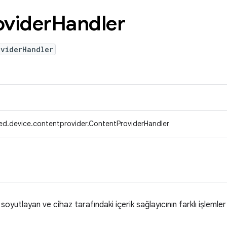
ovider
Handler
oviderHandler
ed.device.contentprovider.ContentProviderHandler
i soyutlayan ve cihaz tarafındaki içerik sağlayıcının farklı işlemler