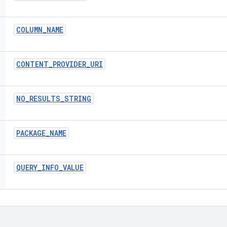
COLUMN
_
NAME
CONTENT
_
PROVIDER
_
URI
NO
_
RESULTS
_
STRING
PACKAGE
_
NAME
QUERY
_
INFO
_
VALUE