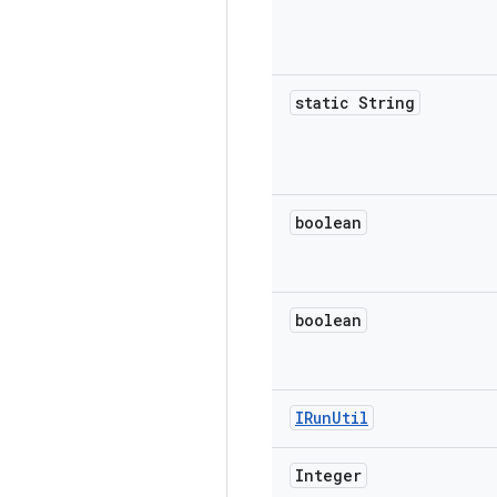
static String
boolean
boolean
IRun
Util
Integer