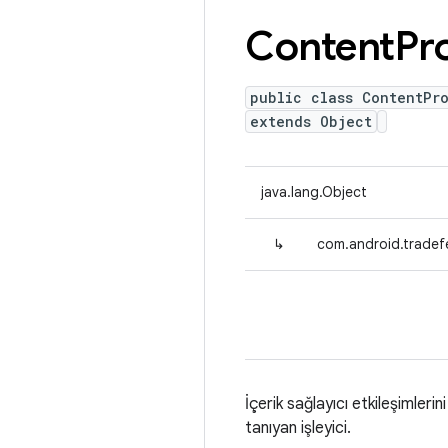
Content
Pr
public class ContentPr
extends Object
java.lang.Object
↳
com.android.tradef
İçerik sağlayıcı etkileşimlerin
tanıyan işleyici.