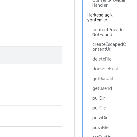
ContentProvider
Handler
Herkese açık
yöntemler
contentProvider
NotFound
createEscapedC
ontentUri
deleteFile
doesFileExist
getRunUtil
getUserId
pullDir
pullFile
pushDir
pushFile