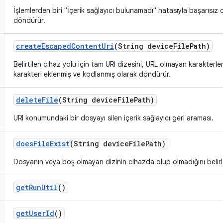
İşlemlerden biri "İçerik sağlayıcı bulunamadı" hatasıyla başarısız 
döndürür.
create
Escaped
Content
Uri
(String device
File
Path)
Belirtilen cihaz yolu için tam URI dizesini, URL olmayan karakterl
karakteri eklenmiş ve kodlanmış olarak döndürür.
delete
File
(String device
File
Path)
URI konumundaki bir dosyayı silen içerik sağlayıcı geri araması.
does
File
Exist
(String device
File
Path)
Dosyanın veya boş olmayan dizinin cihazda olup olmadığını belirl
get
Run
Util
()
get
User
Id
()