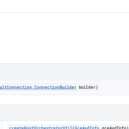
。
ult
Connection
.
Connection
Builder
builder)
create
Host
Orchestrator
Util
(
Gce
Avd
Info
gce
Avd
Info)