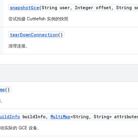
snapshot
Gce
(String user
,
Integer offset
,
String s
尝试拍摄 Cuttlefish 实例的快照
tear
Down
Connection
()
清理连接。
me
()
间。
uild
Info
build
Info
,
Multi
Map
<String
,
String> attribute
息启动实际的 GCE 设备。