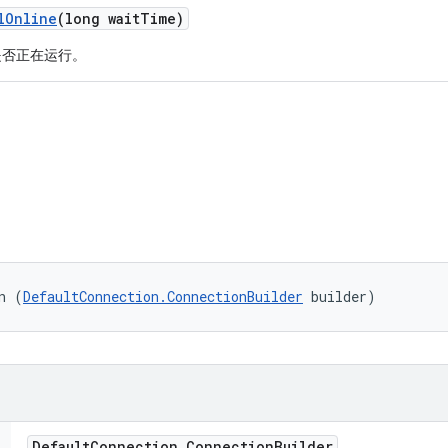
l
Online
(long wait
Time)
是否正在运行。
n (
DefaultConnection.ConnectionBuilder
 builder)
Default
Connection
.
Connection
Builder