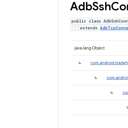
Adb
Ssh
Co
public class AdbSshCon
extends
AdbTcpConn
java.lang.Object
↳
com.android.tradef
↳
com.androi
↳
co