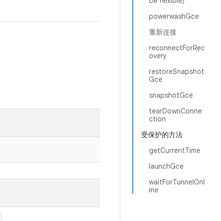
be flexible)
powerwashGce
重新连接
reconnectForRec
overy
restoreSnapshot
Gce
snapshotGce
tearDownConne
ction
受保护的方法
getCurrentTime
launchGce
waitForTunnelOnl
ine