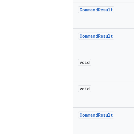
Command
Result
Command
Result
void
void
Command
Result