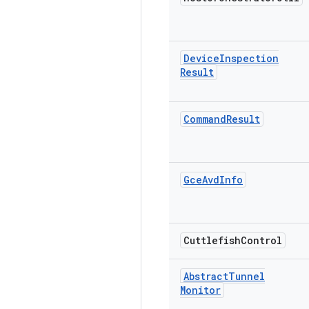
Device
Inspection
Result
Command
Result
Gce
Avd
Info
Cuttlefish
Control
Abstract
Tunnel
Monitor