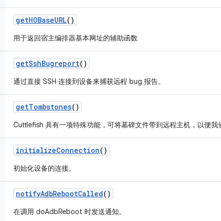
get
HOBase
URL
()
用于返回宿主编排器基本网址的辅助函数
get
Ssh
Bugreport
()
通过直接 SSH 连接到设备来捕获远程 bug 报告。
get
Tombstones
()
Cuttlefish 具有一项特殊功能，可将墓碑文件带到远程主机，以
initialize
Connection
()
初始化设备的连接。
notify
Adb
Reboot
Called
()
在调用 doAdbReboot 时发送通知。