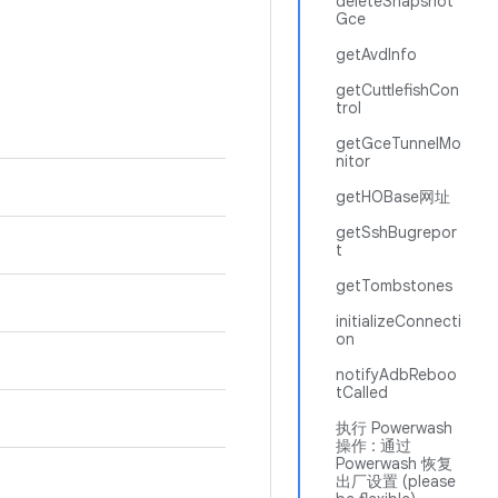
deleteSnapshot
Gce
getAvdInfo
getCuttlefishCon
trol
getGceTunnelMo
nitor
getHOBase网址
getSshBugrepor
t
getTombstones
initializeConnecti
on
notifyAdbReboo
tCalled
执行 Powerwash
操作 : 通过
Powerwash 恢复
出厂设置 (please