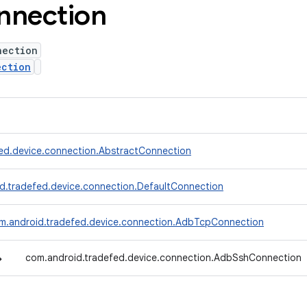
nnection
nection
ection
ed.device.connection.AbstractConnection
d.tradefed.device.connection.DefaultConnection
m.android.tradefed.device.connection.AdbTcpConnection
↳
com.android.tradefed.device.connection.AdbSshConnection