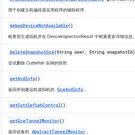
用于创建主机编排器实用程序的辅助程序。
debug
Device
Not
Available
()
检查宿主虚拟机并在 DeviceInspectionResult 中检索更多详细信息
delete
Snapshot
Gce
(String user
,
String snapshot
Id)
尝试删除 Cuttlefish 实例的快照
get
Avd
Info
()
GceAvdInfo
返回所创建远程虚拟机的
。
get
Cuttlefish
Control
()
get
Gce
Tunnel
Monitor
()
AbstractTunnelMonitor
返回设备的
。