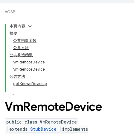
AOSP
本页内容
摘要
公共构造函数
公共方法
公共构造函数
VmRemoteDevice
VmRemoteDevice
公共方法
getKnownDeviceIp
Vm
Remote
Device
public class VmRemoteDevice
extends
StubDevice
implements