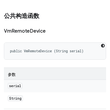
公共构造函数
Vm
Remote
Device
public VmRemoteDevice (String serial)
参数
serial
String