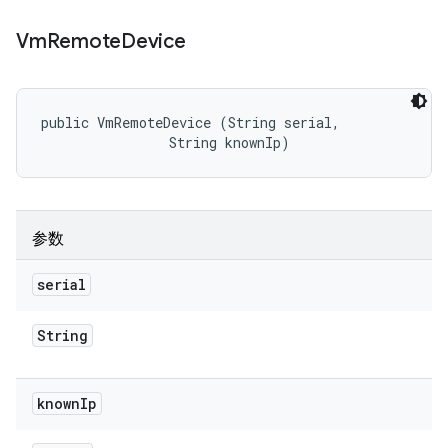
Vm
Remote
Device
public VmRemoteDevice (String serial, 

                String knownIp)
参数
serial
String
known
Ip