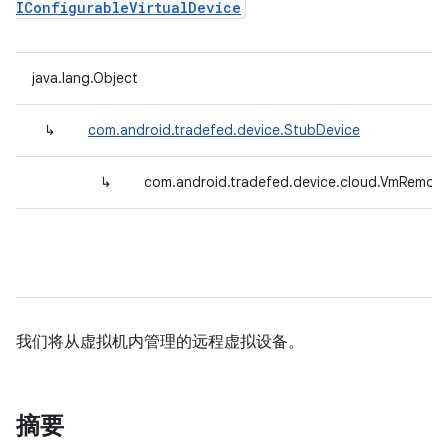
IConfigurableVirtualDevice
java.lang.Object
↳
com.android.tradefed.device.StubDevice
↳
com.android.tradefed.device.cloud.VmRemot
我们将从虚拟机内管理的远程虚拟设备。
摘要