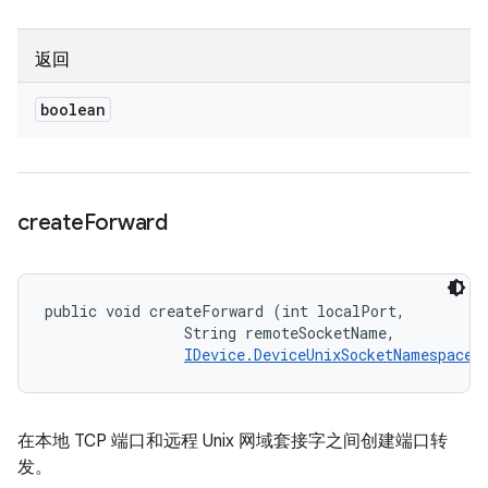
返回
boolean
create
Forward
public void createForward (int localPort, 

                String remoteSocketName, 

IDevice.DeviceUnixSocketNamespace
 
在本地 TCP 端口和远程 Unix 网域套接字之间创建端口转
发。