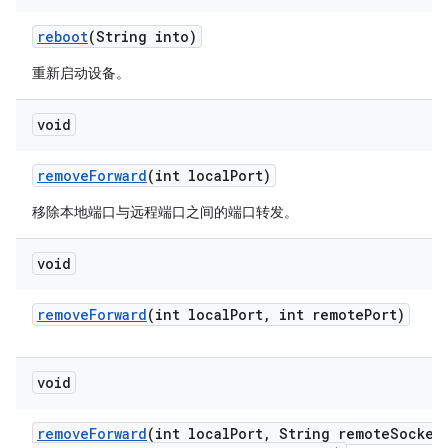
reboot
(String into)
重新启动设备。
void
remove
Forward
(int local
Port)
移除本地端口与远程端口之间的端口转发。
void
remove
Forward
(int local
Port
,
int remote
Port)
void
remove
Forward
(int local
Port
,
String remote
Socket