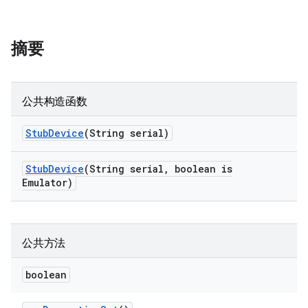
摘要
公共构造函数
Stub
Device
(String serial)
Stub
Device
(String serial
,
boolean is
Emulator)
公共方法
boolean