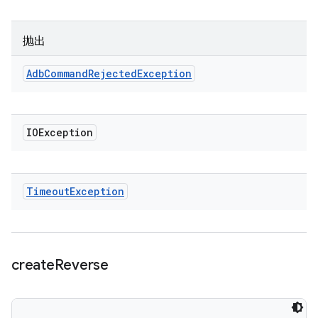
抛出
Adb
Command
Rejected
Exception
IOException
Timeout
Exception
create
Reverse