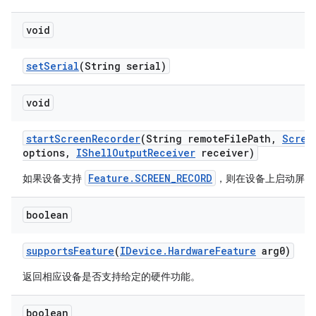
void
set
Serial
(String serial)
void
start
Screen
Recorder
(String remote
File
Path
,
Scree
options
,
IShell
Output
Receiver
receiver)
Feature.SCREEN_RECORD
如果设备支持
，则在设备上启动屏幕
boolean
supports
Feature
(
IDevice
.
Hardware
Feature
arg0)
返回相应设备是否支持给定的硬件功能。
boolean