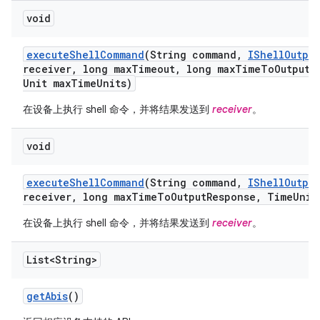
void
execute
Shell
Command
(String command
,
IShell
Output
receiver
,
long max
Timeout
,
long max
Time
To
Output
R
Unit max
Time
Units)
在设备上执行 shell 命令，并将结果发送到
receiver
。
void
execute
Shell
Command
(String command
,
IShell
Output
receiver
,
long max
Time
To
Output
Response
,
Time
Unit
在设备上执行 shell 命令，并将结果发送到
receiver
。
List<String>
get
Abis
()