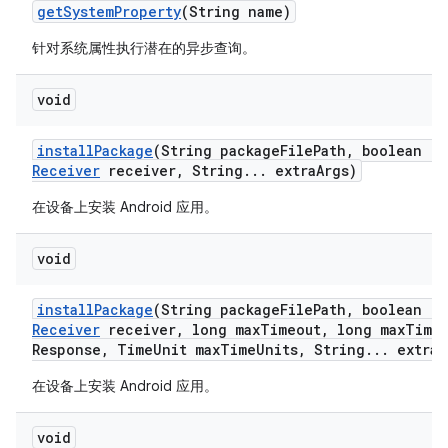
get
System
Property
(String name)
针对系统属性执行潜在的异步查询。
void
install
Package
(String package
File
Path
,
boolean re
Receiver
receiver
,
String
.
.
.
extra
Args)
在设备上安装 Android 应用。
void
install
Package
(String package
File
Path
,
boolean re
Receiver
receiver
,
long max
Timeout
,
long max
Time
Response
,
Time
Unit max
Time
Units
,
String
.
.
.
extra
A
在设备上安装 Android 应用。
void