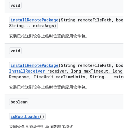
void
install
Remote
Package
(String remote
File
Path
,
boole
String
.
.
.
extra
Args)
安装已推送到设备上临时位置的应用软件包。
void
install
Remote
Package
(String remote
File
Path
,
boole
Install
Receiver
receiver
,
long max
Timeout
,
long m
Response
,
Time
Unit max
Time
Units
,
String
.
.
.
extra
A
安装已推送到设备上临时位置的应用软件包。
boolean
is
Boot
Loader
()
返回设备是否处于引导加载程序模式。