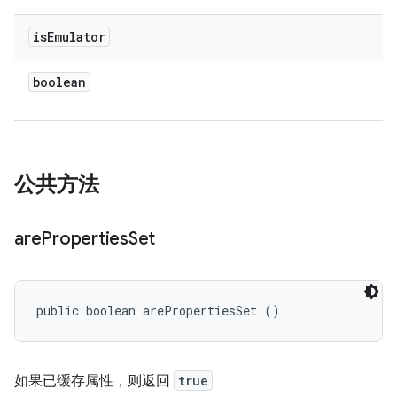
is
Emulator
boolean
公共方法
are
Properties
Set
public boolean arePropertiesSet ()
如果已缓存属性，则返回
true