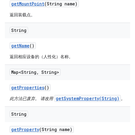
get
Mount
Point
(String name)
返回装载点。
String
get
Name
()
返回相应设备的（人性化）名称。
Map<String
,
String>
get
Properties
()
getSystemProperty(String)
此方法已废弃。 请改用
。
String
get
Property
(String name)