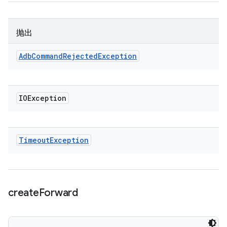
抛出
Adb
Command
Rejected
Exception
IOException
Timeout
Exception
create
Forward