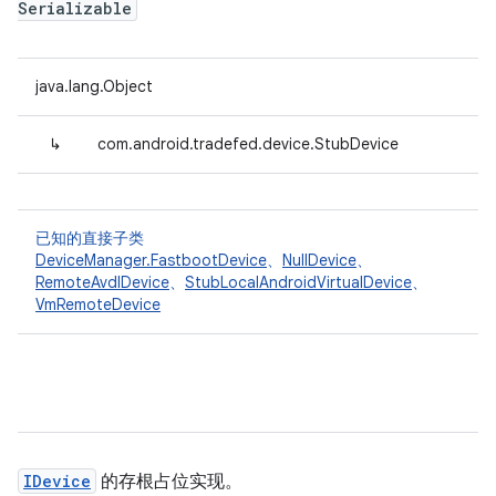
Serializable
java.lang.Object
↳
com.android.tradefed.device.StubDevice
已知的直接子类
DeviceManager.FastbootDevice
、
NullDevice
、
RemoteAvdIDevice
、
StubLocalAndroidVirtualDevice
、
VmRemoteDevice
IDevice
的存根占位实现。