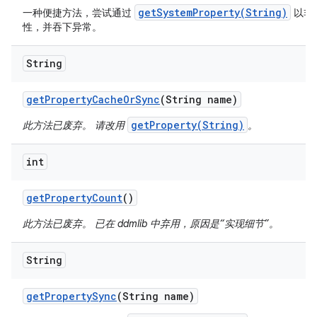
getSystemProperty(String)
一种便捷方法，尝试通过
以非
性，并吞下异常。
String
get
Property
Cache
Or
Sync
(String name)
getProperty(String)
此方法已废弃。 请改用
。
int
get
Property
Count
()
此方法已废弃。 已在 ddmlib 中弃用，原因是“实现细节”。
String
get
Property
Sync
(String name)