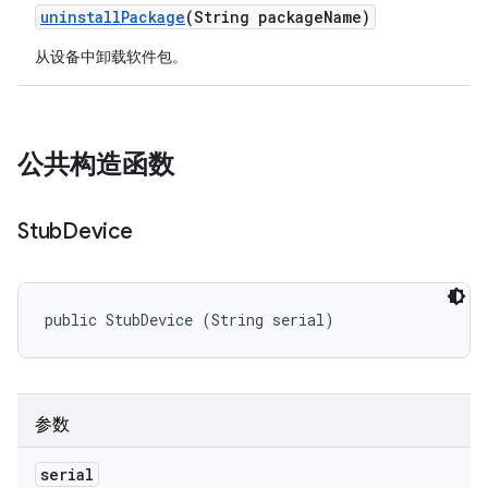
uninstall
Package
(String package
Name)
从设备中卸载软件包。
公共构造函数
Stub
Device
public StubDevice (String serial)
参数
serial