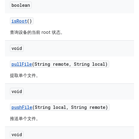
boolean
is
Root
()
查询设备的当前 root 状态。
void
pull
File
(String remote
,
String local)
提取单个文件。
void
push
File
(String local
,
String remote)
推送单个文件。
void