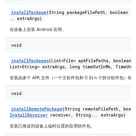
install
Package
(String package
File
Path
,
boolean re
.
.
extra
Args)
在设备上安装 Android 应用。
void
install
Packages
(List<File> apk
File
Paths
,
boolean r
List<String> extra
Args
,
long time
Out
In
Ms
,
Time
Uni
安装由多个 APK 文件（一个主软件包和 0 到 n 个拆分软件包）组成的 
void
install
Remote
Package
(String remote
File
Path
,
boole
Install
Receiver
receiver
,
String
.
.
.
extra
Args)
安装已推送到设备上临时位置的应用软件包。