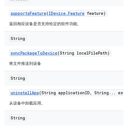
supports
Feature
(
IDevice
.
Feature
feature)
返回相应设备是否支持给定的软件功能。
String
sync
Package
To
Device
(String local
File
Path)
将文件推送到设备
String
uninstall
App
(String application
ID
,
String
.
.
.
extr
从设备中卸载应用。
String