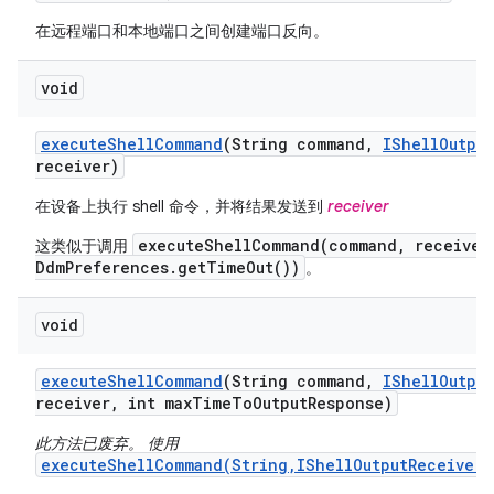
在远程端口和本地端口之间创建端口反向。
void
execute
Shell
Command
(String command
,
IShell
Output
receiver)
在设备上执行 shell 命令，并将结果发送到
receiver
executeShellCommand(command, receiver
这类似于调用
DdmPreferences.getTimeOut())
。
void
execute
Shell
Command
(String command
,
IShell
Output
receiver
,
int max
Time
To
Output
Response)
此方法已废弃。 使用
executeShellCommand(String,IShellOutputReceiver,