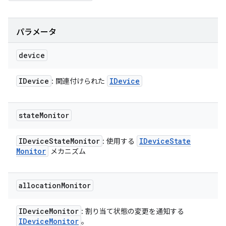
パラメータ
device
IDevice
IDevice
: 関連付けられた
state
Monitor
IDevice
State
Monitor
IDevice
State
: 使用する
Monitor
メカニズム
allocation
Monitor
IDevice
Monitor
: 割り当て状態の変更を通知する
IDevice
Monitor
。