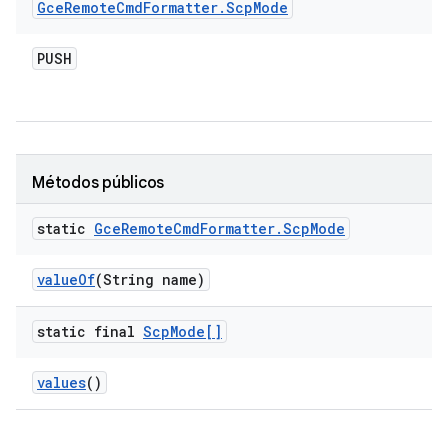
Gce
Remote
Cmd
Formatter
.
Scp
Mode
PUSH
Métodos públicos
static
Gce
Remote
Cmd
Formatter
.
Scp
Mode
value
Of
(String name)
static final
Scp
Mode[]
values
()