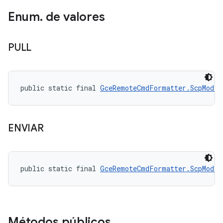
Enum
.
de valores
PULL
public static final 
GceRemoteCmdFormatter.ScpMode
 
ENVIAR
public static final 
GceRemoteCmdFormatter.ScpMode
 
Métodos públicos