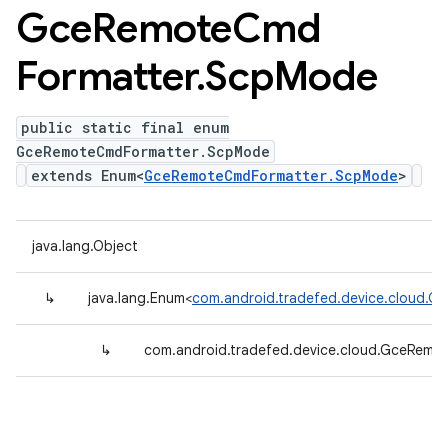
Gce
Remote
Cmd
Formatter
.
Scp
Mode
public static final enum
GceRemoteCmdFormatter.ScpMode
extends Enum<
GceRemoteCmdFormatter.ScpMode
>
java.lang.Object
↳
java.lang.Enum<
com.android.tradefed.device.cloud.
↳
com.android.tradefed.device.cloud.GceRem