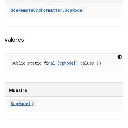
Gce
Remote
Cmd
Formatter
.
Scp
Mode
valores
public static final 
ScpMode[]
 values ()
Muestra
Scp
Mode[]