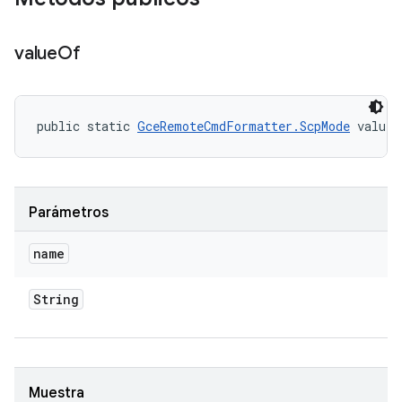
value
Of
public static 
GceRemoteCmdFormatter.ScpMode
 valueO
Parámetros
name
String
Muestra